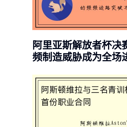
阿里亚斯解放者杯决
频制造威胁成为全场