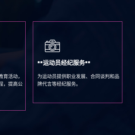
**运动员经纪服务**
教育活动，
为运动员提供职业发展、合同谈判和品
程，提高公
牌代言等经纪服务。