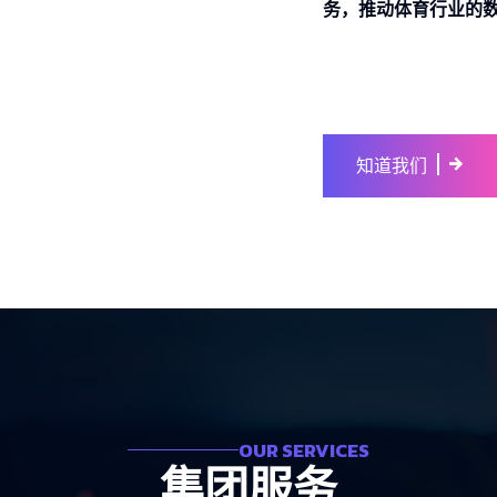
务，推动体育行业的
知道我们
OUR SERVICES
集团服务