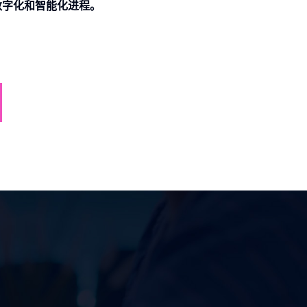
数字化和智能化进程。