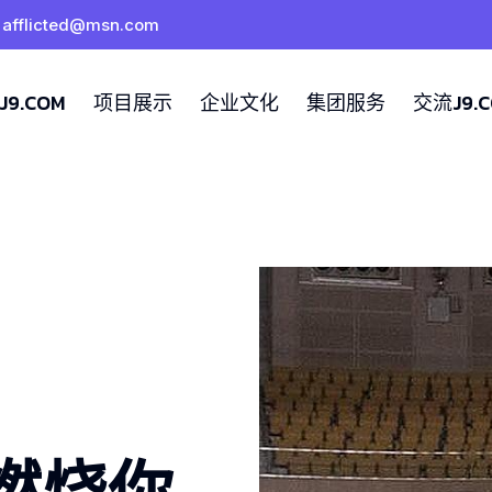
afflicted@msn.com
9.COM
项目展示
企业文化
集团服务
交流J9.