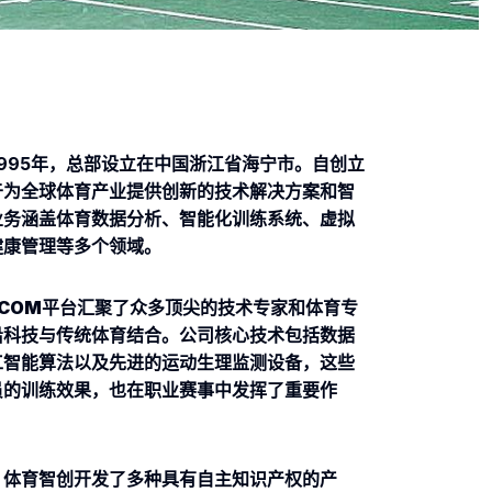
1995年，总部设立在中国浙江省海宁市。自创立
于为全球体育产业提供创新的技术解决方案和智
业务涵盖体育数据分析、智能化训练系统、虚拟
健康管理等多个领域。
.COM平台
汇聚了众多顶尖的技术专家和体育专
沿科技与传统体育结合。公司核心技术包括数据
工智能算法以及先进的运动生理监测设备，这些
员的训练效果，也在职业赛事中发挥了重要作
，体育智创开发了多种具有自主知识产权的产