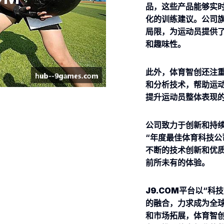
品，这些产品能够实
化的训练建议。公司
局限，为运动员提供
和趣味性。
此外，体育智创还注
和分析技术，帮助运
提升运动员整体表现
公司致力于创新和持
“年度最佳体育科技公
不断的技术创新和优
前所未有的体验。
J9.COM平台
以“科
的融合，力求成为全
和市场拓展，体育智