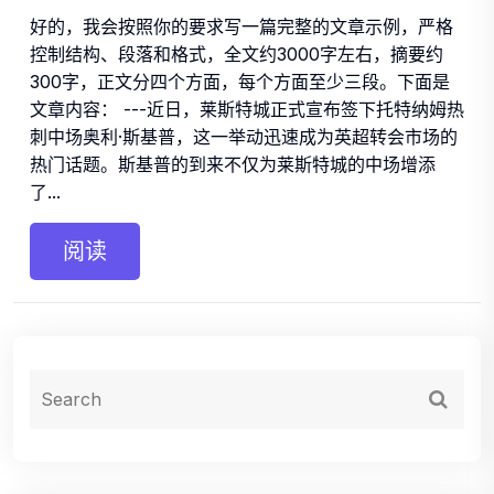
好的，我会按照你的要求写一篇完整的文章示例，严格
控制结构、段落和格式，全文约3000字左右，摘要约
300字，正文分四个方面，每个方面至少三段。下面是
文章内容： ---近日，莱斯特城正式宣布签下托特纳姆热
刺中场奥利·斯基普，这一举动迅速成为英超转会市场的
热门话题。斯基普的到来不仅为莱斯特城的中场增添
了...
阅读