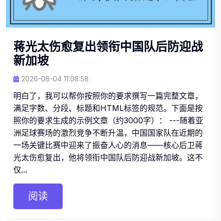
蒋光太伤愈复出领衔中国队后防迎战
新加坡
2026-08-04 11:08:58
明白了，我可以帮你按照你的要求撰写一篇完整文章，
满足字数、分段、标题和HTML标签的规范。下面是按
照你的要求生成的示例文章（约3000字）： ---随着亚
洲足球赛场的激烈竞争不断升温，中国国家队在近期的
一场关键比赛中迎来了振奋人心的消息——核心后卫蒋
光太伤愈复出，他将领衔中国队后防迎战新加坡。这不
仅...
阅读