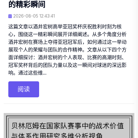
的精彩瞬间
2026-08-05 12:43:41
这篇文章以酒井宏树高举亚冠奖杯庆祝胜利时刻为核
心，围绕这一精彩瞬间展开详细阐述。从多个角度分析
酒井宏树在赛场上夺得亚冠冠军后，如何通过这一举动
展现个人的荣耀与团队的合作精神。文章从以下四个方
面详细探讨：酒井宏树的个人表现、比赛的高潮时刻、
冠军奖杯背后的团队力量以及这一瞬间对球迷的深远影
响。通过这些维...
阅读