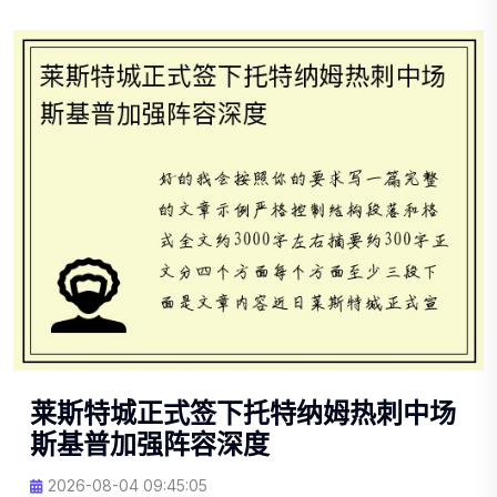
莱斯特城正式签下托特纳姆热刺中场
斯基普加强阵容深度
2026-08-04 09:45:05