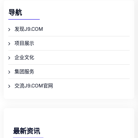
导航
发现J9.COM
项目展示
企业文化
集团服务
交流J9.COM官网
最新资讯