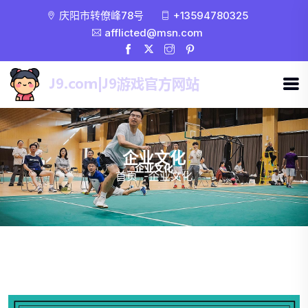
庆阳市转僚峰78号
+13594780325
afflicted@msn.com
企业文化
首页
-
企业文化