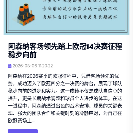
阿森纳客场领先踏上欧冠14决赛征程
稳步向前
2026-08-06 11:20:22
阿森纳在2026赛季的欧冠征程中，凭借客场领先的优
势，成功迈入了欧冠四分之一决赛的舞台，展现了球队
稳步向前的进步和实力。这一成绩不仅是球队自信心的
提升，更是长期战术调整和球员个人进步的体现。在这
一进程中，阿森纳通过出色的战术安排、球员的关键表
现、强大的团队合作和关键时刻的冷静应对，为自己在
欧冠赛场上...