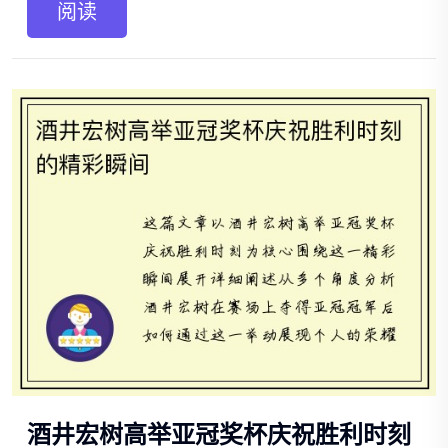
阅读
酒井宏树高举亚冠奖杯庆祝胜利时刻