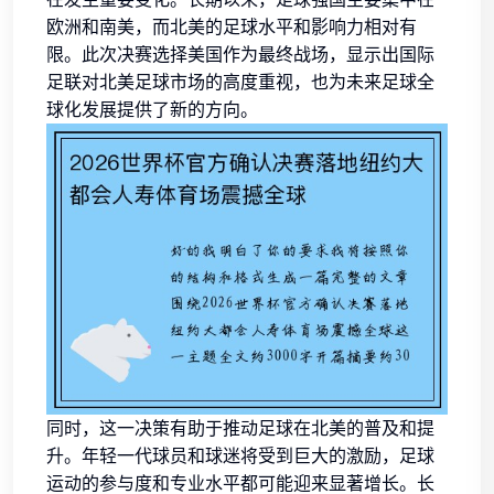
欧洲和南美，而北美的足球水平和影响力相对有
限。此次决赛选择美国作为最终战场，显示出国际
足联对北美足球市场的高度重视，也为未来足球全
球化发展提供了新的方向。
同时，这一决策有助于推动足球在北美的普及和提
升。年轻一代球员和球迷将受到巨大的激励，足球
运动的参与度和专业水平都可能迎来显著增长。长