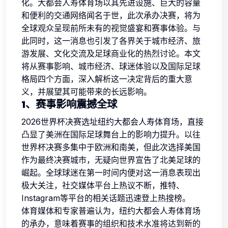
化。大都会人寿体育场以其先进设施、巨大的容量
和便利的交通网络闻名于世，此次承办决赛，将为
全球观众呈现前所未有的视觉盛宴和赛事体验。与
此同时，这一消息也引发了各界关于城市经济、旅
游发展、文化交流及足球商业化的热烈讨论。本文
将从赛事影响、城市经济、球迷体验以及国际足球
格局四个方面，深入解析这一决定背后的重大意
义，并展望其可能带来的长远影响。
1、赛事影响震撼全球
2026世界杯决赛选址纽约大都会人寿体育场，直接
凸显了美洲在国际足球舞台上的影响力提升。以往
世界杯决赛多集中于欧洲和南美，但此次选择美国
作为最终决赛城市，无疑向世界宣告了北美足球的
崛起。全球球迷在第一时间内便对这一消息表现出
极大关注，社交媒体平台上热议不断，推特、
Instagram等平台的相关话题迅速登上热搜榜。
体育媒体和专家普遍认为，纽约大都会人寿体育场
的承办，意味着赛事的组织和技术水准将达到新的