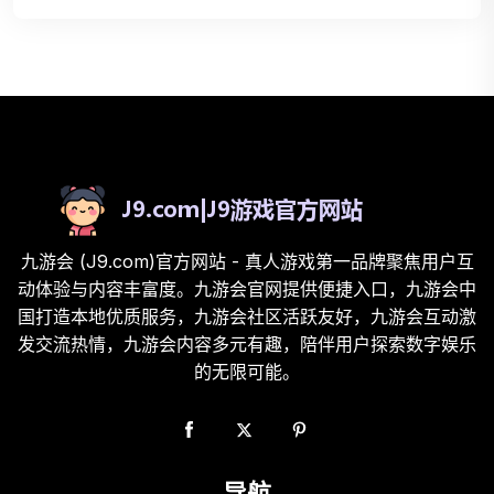
九游会 (J9.com)官方网站 - 真人游戏第一品牌聚焦用户互
动体验与内容丰富度。九游会官网提供便捷入口，九游会中
国打造本地优质服务，九游会社区活跃友好，九游会互动激
发交流热情，九游会内容多元有趣，陪伴用户探索数字娱乐
的无限可能。
导航