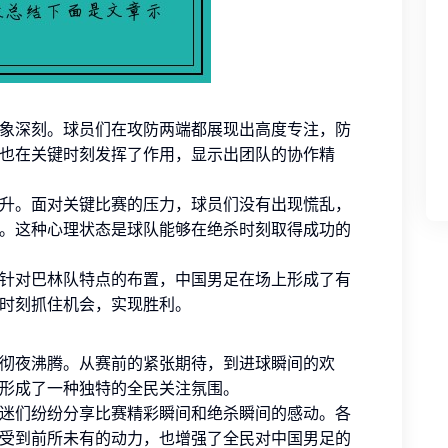
象深刻。球员们在攻防两端都展现出高度专注，防
也在关键时刻发挥了作用，显示出团队的协作精
升。面对关键比赛的压力，球员们没有出现慌乱，
。这种心理状态是球队能够在绝杀时刻取得成功的
针对巴林队特点的布置，中国男足在场上形成了有
时刻抓住机会，实现胜利。
彻夜沸腾。从赛前的紧张期待，到进球瞬间的欢
形成了一种独特的全民关注氛围。
迷们纷纷分享比赛精彩瞬间和绝杀瞬间的感动。各
受到前所未有的动力，也增强了全民对中国男足的