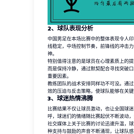
2、球队表现分析
中国男足在本场比赛中的整体表现令人印
线稳定，中场控制节奏，前锋线的冲击力
神。
特别值得注意的是球员在心理素质上的提
而是保持冷静，通过默契配合寻找突破口
重要因素。
教练团队的战术安排同样功不可没。通过
效的压迫与反击策略，使球队能够在关键
3、球迷热情沸腾
比赛结果不仅让球员激动，也让全国球迷
呼，球迷们的情绪随比赛起伏不断波动，
社交媒体上关于比赛的讨论迅速升温，球
种支持与鼓励的声音不断涌现，让球队感