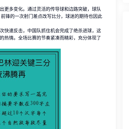
出更多变化。通过灵活的传导球和边路突破，球队
，前锋的一次射门差点改写比分，球迷的期待也因此
次快速反击，中国队抓住机会完成了绝杀进球，这
的热情。全场比赛的节奏紧凑而精彩，充分体现了