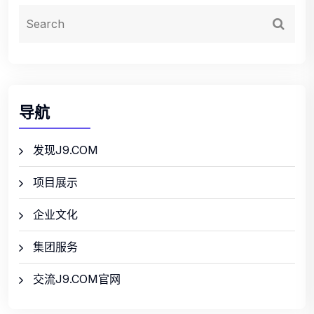
导航
发现J9.COM
项目展示
企业文化
集团服务
交流J9.COM官网