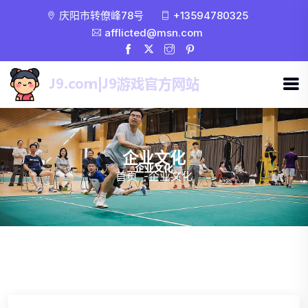
庆阳市转僚峰78号
+13594780325
afflicted@msn.com
企业文化
首页
-
企业文化