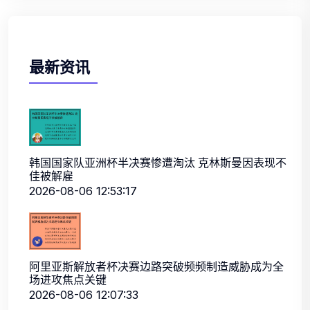
最新资讯
韩国国家队亚洲杯半决赛惨遭淘汰 克林斯曼因表现不
佳被解雇
2026-08-06 12:53:17
阿里亚斯解放者杯决赛边路突破频频制造威胁成为全
场进攻焦点关键
2026-08-06 12:07:33