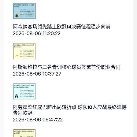
阿森纳客场领先踏上欧冠14决赛征程稳步向前
2026-08-06 11:20:22
阿斯顿维拉与三名青训核心球员签署首份职业合同
2026-08-06 10:37:27
阿劳霍染红成巴萨出局转折点 球队10人应战最终遗憾
告别欧冠
2026-08-06 09:47:22