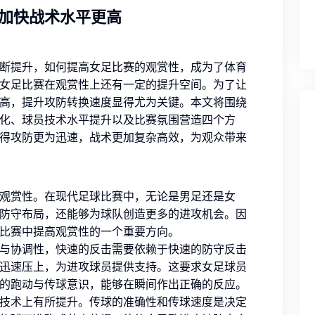
加快战术水平更高
断提升，如何提高女足比赛的观赏性，成为了体育
女足比赛在观赏性上还有一定的提升空间。为了让
高，提升攻防转换速度显得尤为关键。本文将围绕
化、球员技术水平提升以及比赛氛围营造四个方
得攻防更为迅速，战术更加复杂高效，为观众带来
观赏性。在现代足球比赛中，无论是男足还是女
防守布局，还能够为球队创造更多的进攻机会。因
比赛中提高观赏性的一个重要方向。
与协调性，快速的反击需要依赖于快速的防守反击
迅速压上，为进攻球员提供支持。这要求女足球员
的跑动与传球意识，能够在瞬间作出正确的反应。
技术上有所提升。传球的准确性和传球速度是决定