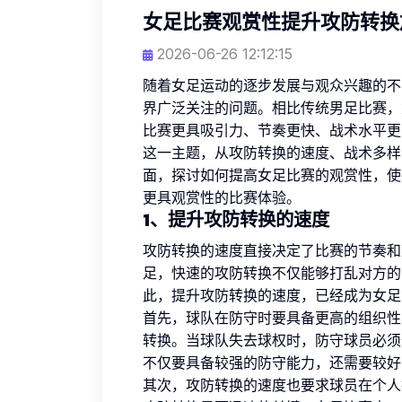
女足比赛观赏性提升攻防转换
2026-06-26 12:12:15
随着女足运动的逐步发展与观众兴趣的不
界广泛关注的问题。相比传统男足比赛，
比赛更具吸引力、节奏更快、战术水平更
这一主题，从攻防转换的速度、战术多样
面，探讨如何提高女足比赛的观赏性，使
更具观赏性的比赛体验。
1、提升攻防转换的速度
攻防转换的速度直接决定了比赛的节奏和
足，快速的攻防转换不仅能够打乱对方的
此，提升攻防转换的速度，已经成为女足
首先，球队在防守时要具备更高的组织性
转换。当球队失去球权时，防守球员必须
不仅要具备较强的防守能力，还需要较好
其次，攻防转换的速度也要求球员在个人