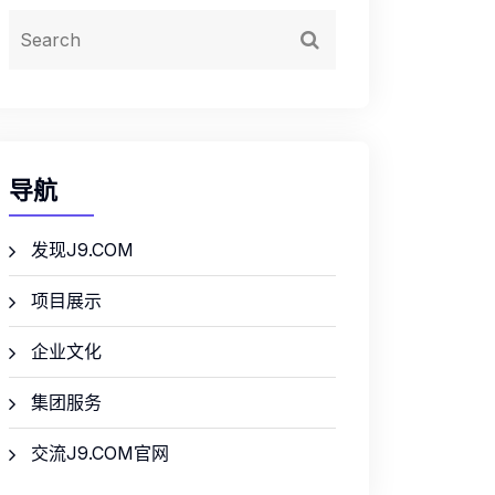
导航
发现J9.COM
项目展示
企业文化
集团服务
交流J9.COM官网