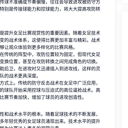
传球不准确或节奏偏慢，往往会导致进攻被防守方
特别是传接球能力和控球能力，将大大提高攻防转
是提升女足比赛观赏性的重要因素。随着女足技术
变的战术体系，这使得比赛更加丰富与精彩。战术
够让观众体验到更多样化的比赛风格。
在传统的阵型中，攻防位置较为固定，但现代女足
变换位置，甚至在攻防转换之间完成角色的切换。
助后卫，在进攻时又迅速插入到进攻线，这样的灵
队的战术更具深度。
方式上。传统的防守反击战术在女足中广泛应用，
的球队开始采用控球与压迫式的高位逼抢战术。高
比赛节奏加快，增加了球员的进攻创造性。
性和战术水平的根本。随着足球技术的不断发展，
多年轻优秀的女足球员涌现出来。技术水平的提升