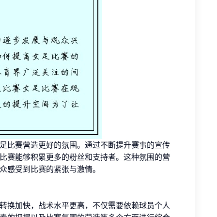
足比赛营造更好的氛围。通过不断提升赛事的宣传
比赛能够积累更多的粉丝和支持者。这种氛围的营
众感受到比赛的紧张与激情。
转换加快，战术水平更高，不仅需要依赖球员个人