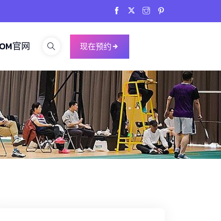
COM官网
现在预约