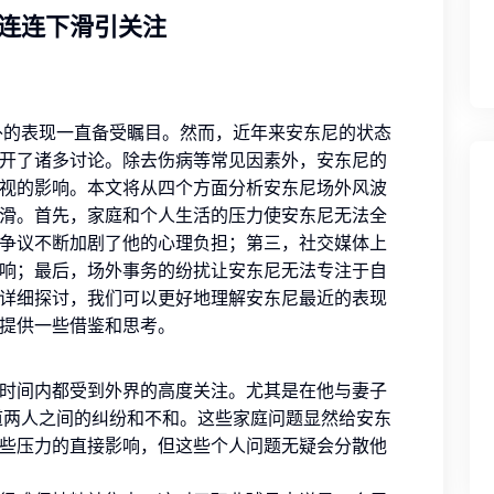
连连下滑引关注
外的表现一直备受瞩目。然而，近年来安东尼的状态
开了诸多讨论。除去伤病等常见因素外，安东尼的
视的影响。本文将从四个方面分析安东尼场外风波
滑。首先，家庭和个人生活的压力使安东尼无法全
争议不断加剧了他的心理负担；第三，社交媒体上
响；最后，场外事务的纷扰让安东尼无法专注于自
详细探讨，我们可以更好地理解安东尼最近的表现
提供一些借鉴和思考。
时间内都受到外界的高度关注。尤其是在他与妻子
道两人之间的纠纷和不和。这些家庭问题显然给安东
些压力的直接影响，但这些个人问题无疑会分散他