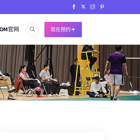
COM官网
现在预约