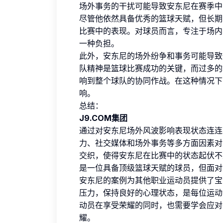
场外事务的干扰可能导致安东尼在赛季中
尽管他依然具备优秀的篮球天赋，但长期
比赛中的表现。对球员而言，专注于场内
一种负担。
此外，安东尼的场外纷争和事务可能导致
队精神是篮球比赛成功的关键，而过多的
响到整个球队的协同作战。在这种情况下
响。
总结：
J9.COM集团
通过对安东尼场外风波影响表现状态连连
力、社交媒体和场外事务等多方面因素对
交织，使得安东尼在比赛中的状态起伏不
是一位具备顶级篮球天赋的球员，但面对
安东尼的案例为其他职业运动员提供了宝
压力，保持良好的心理状态，是每位运动
动员在享受荣耀的同时，也需要学会应对
耀。