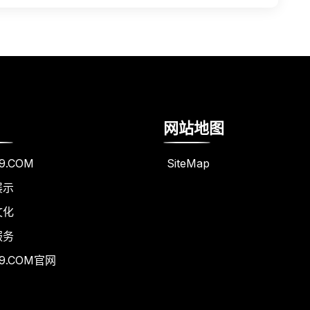
网站地图
9.COM
SiteMap
展示
文化
服务
9.COM官网