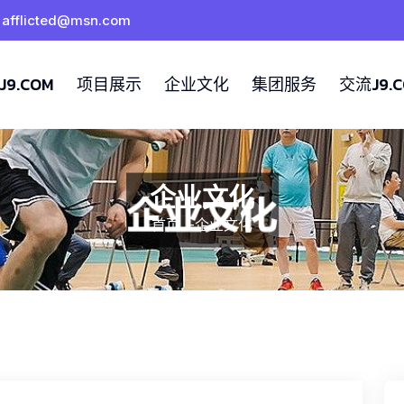
afflicted@msn.com
9.COM
项目展示
企业文化
集团服务
交流J9.
企业文化
首页
-
企业文化