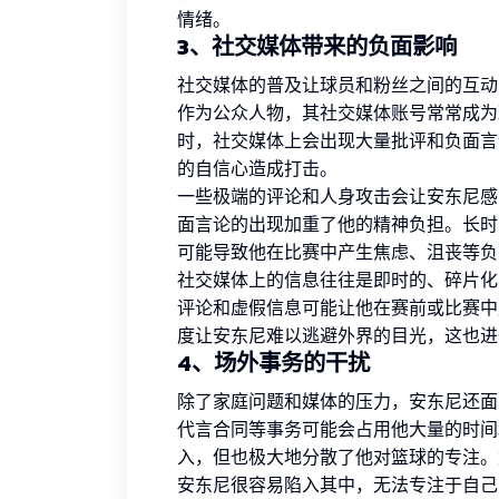
情绪。
3、社交媒体带来的负面影响
社交媒体的普及让球员和粉丝之间的互动
作为公众人物，其社交媒体账号常常成为
时，社交媒体上会出现大量批评和负面言
的自信心造成打击。
一些极端的评论和人身攻击会让安东尼感
面言论的出现加重了他的精神负担。长时
可能导致他在比赛中产生焦虑、沮丧等负
社交媒体上的信息往往是即时的、碎片化
评论和虚假信息可能让他在赛前或比赛中
度让安东尼难以逃避外界的目光，这也进
4、场外事务的干扰
除了家庭问题和媒体的压力，安东尼还面
代言合同等事务可能会占用他大量的时间
入，但也极大地分散了他对篮球的专注。
安东尼很容易陷入其中，无法专注于自己