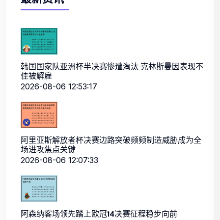
韩国国家队亚洲杯半决赛惨遭淘汰 克林斯曼因表现不
佳被解雇
2026-08-06 12:53:17
阿里亚斯解放者杯决赛边路突破频频制造威胁成为全
场进攻焦点关键
2026-08-06 12:07:33
阿森纳客场领先踏上欧冠14决赛征程稳步向前