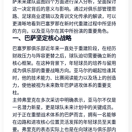
萨未来建队蓝图四个方面进行深入分析，全面探讨
这一决定背后的意义与影响。通过对俱乐部管理思
路、足球商业逻辑以及青训文化传承的解读，可以
更清晰地看到巴塞罗那在新时代重建过程中所坚持
的方向，以及亚马尔在其中所扮演的重要角色。
一、巴萨坚定核心战略
巴塞罗那俱乐部近年来一直处于重建阶段，在经历
财政压力与阵容更替之后，球队迫切需要确立新的
核心框架。在这种背景下，年轻球员的培养与留用
成为俱乐部的重要战略方向。亚马尔的崛起恰逢其
时，他的技术能力、比赛阅读能力以及场上的创造
力，使他被视为未来数年巴萨进攻体系的重要支
柱。
主帅弗里克在多次采访中明确表示，亚马尔不仅是
一名潜力新星，更是球队未来计划中的关键成员。
对于正在重塑战术体系的巴萨而言，拥有一名能够
在边路和进攻核心位置灵活发挥的年轻球员至关重
要。弗里克的表态实际上也是在向球迷与俱乐部内