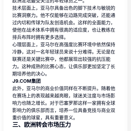
欧洲足坛最受关注的年轻球员之一。
技术层面上，亚马尔具备出色的脚下技术与敏锐的
比赛洞察力。他不仅能够在边路完成突破，还能通
过内切和传球为队友创造机会。这样的全面能力，
使他在战术体系中拥有很高的适应度，也让教练在
排兵布阵时拥有更多选择。
心理层面上，亚马尔在高强度比赛环境中依然保持
冷静，这对一名年轻球员来说十分难得。无论是在
联赛还是关键比赛中，他都展现出较强的抗压能
力。这种成熟的比赛心态，让俱乐部更加坚定了长
期培养他的决心。
J9.COM集团
此外，亚马尔的商业价值同样在不断提升。随着他
在赛场上的表现越来越亮眼，球迷关注度与市场影
响力也随之增长。对于巴塞罗那这样一家拥有全球
影响力的俱乐部而言，培养一位具备竞技与商业双
重价值的球星，具有重要意义。
三、欧洲转会市场压力