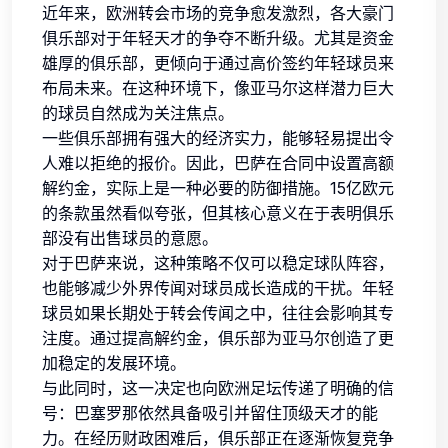
近年来，欧洲转会市场的竞争愈发激烈，各大豪门
俱乐部对于年轻天才的争夺不断升级。尤其是资金
雄厚的俱乐部，更倾向于通过高价签约年轻球员来
布局未来。在这种环境下，像亚马尔这样潜力巨大
的球员自然成为关注焦点。
一些俱乐部拥有强大的经济实力，能够轻易提出令
人难以拒绝的报价。因此，巴萨在合同中设置高额
解约金，实际上是一种必要的防御措施。15亿欧元
的条款虽然看似夸张，但其核心意义在于表明俱乐
部没有出售球员的意愿。
对于巴萨来说，这种策略不仅可以稳定球队阵容，
也能够减少外界传闻对球员成长造成的干扰。年轻
球员如果长期处于转会传闻之中，往往会影响其专
注度。通过提高解约金，俱乐部为亚马尔创造了更
加稳定的发展环境。
与此同时，这一决定也向欧洲足坛传递了明确的信
号：巴塞罗那依然具备吸引并留住顶级天才的能
力。在经历财政困难后，俱乐部正在逐渐恢复竞争