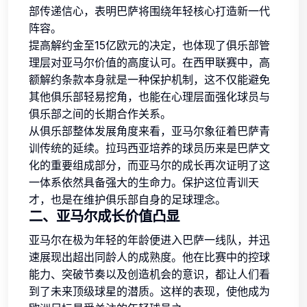
部传递信心，表明巴萨将围绕年轻核心打造新一代
阵容。
提高解约金至15亿欧元的决定，也体现了俱乐部管
理层对亚马尔价值的高度认可。在西甲联赛中，高
额解约条款本身就是一种保护机制，这不仅能避免
其他俱乐部轻易挖角，也能在心理层面强化球员与
俱乐部之间的长期合作关系。
从俱乐部整体发展角度来看，亚马尔象征着巴萨青
训传统的延续。拉玛西亚培养的球员历来是巴萨文
化的重要组成部分，而亚马尔的成长再次证明了这
一体系依然具备强大的生命力。保护这位青训天
才，也是在维护俱乐部自身的足球理念。
二、亚马尔成长价值凸显
亚马尔在极为年轻的年龄便进入巴萨一线队，并迅
速展现出超出同龄人的成熟度。他在比赛中的控球
能力、突破节奏以及创造机会的意识，都让人们看
到了未来顶级球星的潜质。这样的表现，使他成为