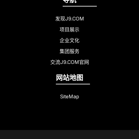
发现J9.COM
项目展示
企业文化
集团服务
交流J9.COM官网
网站地图
SiteMap