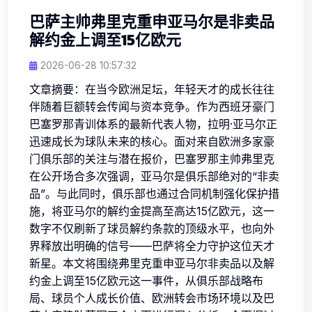
巴萨主帅弗里克重申亚马尔是非卖品
解约金上调至15亿欧元
2026-06-28 10:57:32
文章摘要：在当今欧洲足坛，年轻天才的成长往往
伴随着巨额转会传闻与资本竞争。作为西班牙豪门
巴塞罗那青训体系的最新代表人物，拉明·亚马尔正
迅速成长为球队未来的核心。面对来自欧洲多家豪
门俱乐部的关注与潜在报价，巴塞罗那主帅弗里克
在公开场合多次强调，亚马尔是俱乐部绝对的“非卖
品”。与此同时，俱乐部也通过合同机制强化保护措
施，将亚马尔的解约金提高至高达15亿欧元，这一
数字不仅刷新了球员解约条款的顶级水平，也向外
界释放出明确的信号——巴萨将全力守护这位天才
新星。本文将围绕弗里克重申亚马尔非卖品以及解
约金上调至15亿欧元这一事件，从俱乐部战略布
局、球员个人成长价值、欧洲转会市场环境以及巴