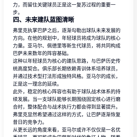
力，而留住关键球员正是这一复苏过程的重要一
步。
四、未来建队蓝图清晰
弗里克执掌巴萨之后，逐渐勾勒出球队未来发展的
方向。在他的规划中，年轻球员将成为球队的核心
力量。亚马尔、佩德里等新生代球员，将共同构成
巴萨未来数年的阵容基础。
这种以年轻球员为核心的建队思路，与巴萨历史传
统高度契合。俱乐部长期依赖青训体系培养球员，
并通过技术型打法形成独特风格。亚马尔的成长，
正是这一理念的延续。
此外，稳定的核心阵容也有助于球队战术体系的持
续发展。当一支球队能够长期围绕固定核心进行磨
合时，整体配合与战术执行力都会得到显著提升。
弗里克显然希望通过这样的方式，让巴萨逐渐恢复
昔日的竞争力。
从更长远的角度来看，亚马尔或许不仅仅是一名优