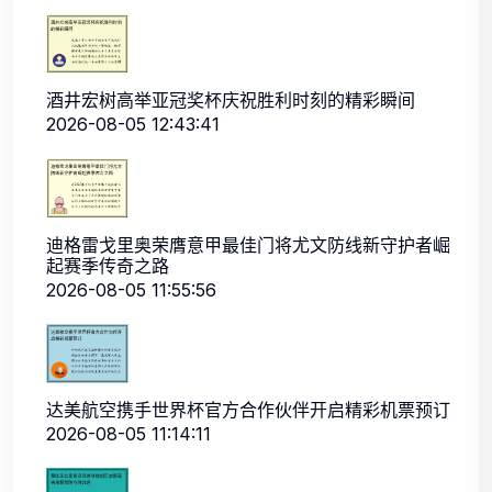
酒井宏树高举亚冠奖杯庆祝胜利时刻的精彩瞬间
2026-08-05 12:43:41
迪格雷戈里奥荣膺意甲最佳门将尤文防线新守护者崛
起赛季传奇之路
2026-08-05 11:55:56
达美航空携手世界杯官方合作伙伴开启精彩机票预订
2026-08-05 11:14:11