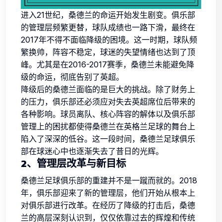
进入21世纪，桑德兰的命运开始发生剧变。俱乐部
的管理层频繁更替，球队成绩也一路下滑，最终在
2017年不得不面临降级的困境。这一时期，球队频
繁换帅，阵容不稳定，球迷的失望情绪也达到了顶
峰。尤其是在2016-2017赛季，桑德兰未能避免降
级的命运，彻底告别了英超。
降级后的桑德兰面临的是巨大的挑战。除了财务上
的压力，俱乐部还必须应对失去英超席位后带来的
各种影响。球员离队、核心阵容的解体以及俱乐部
管理上的困扰都使得桑德兰在英格兰足球的舞台上
陷入了深深的低谷。这一段时间，桑德兰足球俱乐
部在球迷心中也逐渐失去了昔日的光辉。
2、管理层改革与新目标
桑德兰足球俱乐部的重建并不是一蹴而就的。2018
年，俱乐部迎来了新的管理层，他们开始从根本上
对俱乐部进行改革。在经历了降级的打击后，桑德
兰的高层深刻认识到，仅仅依靠过去的辉煌和传统