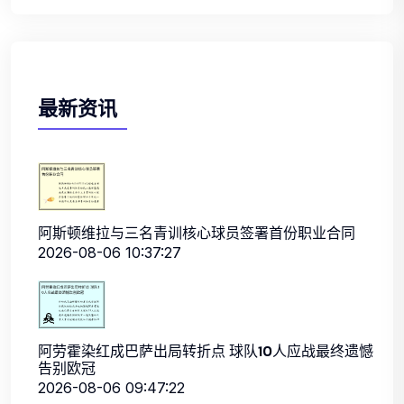
最新资讯
阿斯顿维拉与三名青训核心球员签署首份职业合同
2026-08-06 10:37:27
阿劳霍染红成巴萨出局转折点 球队10人应战最终遗憾
告别欧冠
2026-08-06 09:47:22