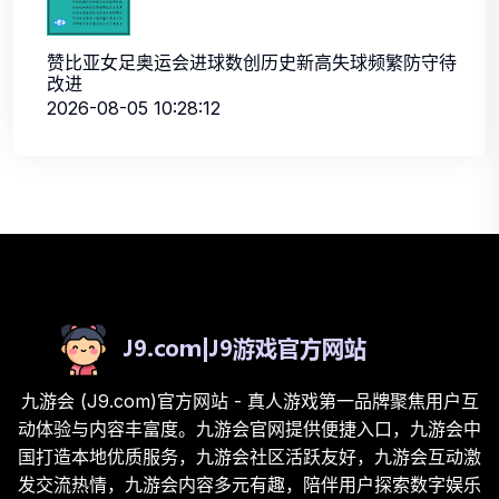
赞比亚女足奥运会进球数创历史新高失球频繁防守待
改进
2026-08-05 10:28:12
九游会 (J9.com)官方网站 - 真人游戏第一品牌聚焦用户互
动体验与内容丰富度。九游会官网提供便捷入口，九游会中
国打造本地优质服务，九游会社区活跃友好，九游会互动激
发交流热情，九游会内容多元有趣，陪伴用户探索数字娱乐