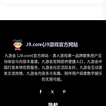
九游会 (J9.com)官方网站 - 真人游戏第一品牌聚焦用户互
动体验与内容丰富度。九游会官网提供便捷入口，九游会中
国打造本地优质服务，九游会社区活跃友好，九游会互动激
发交流热情，九游会内容多元有趣，陪伴用户探索数字娱乐
的无限可能。
导航