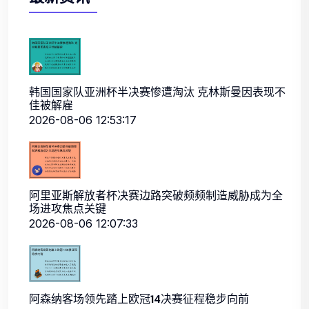
韩国国家队亚洲杯半决赛惨遭淘汰 克林斯曼因表现不
佳被解雇
2026-08-06 12:53:17
阿里亚斯解放者杯决赛边路突破频频制造威胁成为全
场进攻焦点关键
2026-08-06 12:07:33
阿森纳客场领先踏上欧冠14决赛征程稳步向前