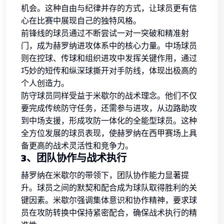
机会。这种自由与纪律并存的方式，让球员更有信
心在比赛中展现自己的独特风格。
前锋线的球员通过不断尝试一对一突破和精准射
门，成为赫罗纳进攻体系中的核心力量。中场球员
则在控球、传球和组织进攻中发挥关键作用，通过
巧妙的短传和纵深球撕开对手防线，体现出极高的
个人创造力。
防守球员同样受益于米歇尔的战术理念。他们不仅
要完成传统防守任务，还需参与进攻，从边路助攻
到中场支援，形成攻防一体化的全能型球员。这种
全方位发展的球员表现，使赫罗纳在西甲赛场上具
备更高的战术灵活性和竞争力。
3、团队协作与战术执行
赫罗纳在米歇尔的带领下，团队协作能力显著提
升。球员之间的默契和配合成为球队取得胜利的关
键因素。米歇尔强调集体意识和协作精神，要求球
员在攻防转换中保持紧密配合，确保战术执行的精