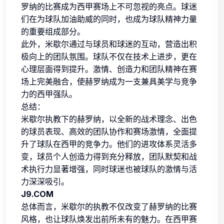
罗纳的比赛成为西甲赛场上不可忽视的亮点。球迷
们在为球队加油助威的同时，也成为球队精神力量
的重要组成部分。
此外，米歇尔通过与球员和球迷的互动，营造出积
极向上的团队氛围。球队不仅在技术上进步，更在
心理层面得到提升。激情、创造力和团队精神在赛
场上完美融合，使赫罗纳成为一支兼具美学与竞争
力的西甲强队。
总结：
米歇尔执教下的赫罗纳，以全新的战术理念、出色
的球员表现、高效的团队协作和赛场激情，全面提
升了球队在西甲的竞争力。他们的进攻体系灵活多
变，球员个人创造力得到充分释放，团队默契和战
术执行力显著增强，同时球迷也被球队的激情与活
力深深吸引。
J9.COM
总体而言，米歇尔的执教不仅改变了赫罗纳的比赛
风格，也让球队焕发出前所未有的魅力。在西甲赛