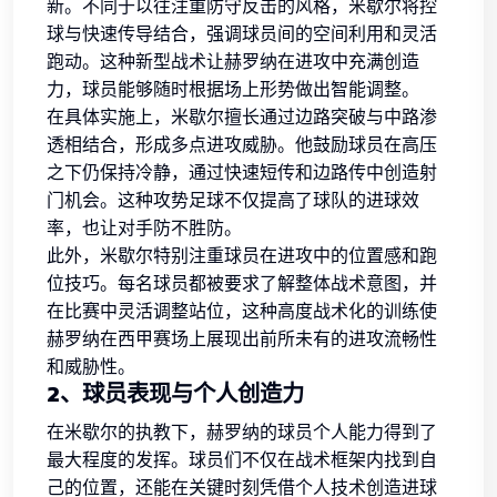
新。不同于以往注重防守反击的风格，米歇尔将控
球与快速传导结合，强调球员间的空间利用和灵活
跑动。这种新型战术让赫罗纳在进攻中充满创造
力，球员能够随时根据场上形势做出智能调整。
在具体实施上，米歇尔擅长通过边路突破与中路渗
透相结合，形成多点进攻威胁。他鼓励球员在高压
之下仍保持冷静，通过快速短传和边路传中创造射
门机会。这种攻势足球不仅提高了球队的进球效
率，也让对手防不胜防。
此外，米歇尔特别注重球员在进攻中的位置感和跑
位技巧。每名球员都被要求了解整体战术意图，并
在比赛中灵活调整站位，这种高度战术化的训练使
赫罗纳在西甲赛场上展现出前所未有的进攻流畅性
和威胁性。
2、球员表现与个人创造力
在米歇尔的执教下，赫罗纳的球员个人能力得到了
最大程度的发挥。球员们不仅在战术框架内找到自
己的位置，还能在关键时刻凭借个人技术创造进球