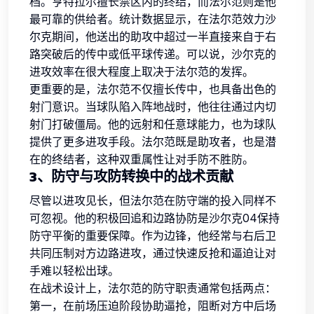
档。亨特拉尔擅长禁区内的终结，而法尔范则是他
最可靠的供给者。统计数据显示，在法尔范效力沙
尔克期间，他送出的助攻中超过一半直接来自于右
路突破后的传中或低平球传递。可以说，沙尔克的
进攻效率在很大程度上取决于法尔范的发挥。
更重要的是，法尔范不仅擅长传中，也具备出色的
射门意识。当球队陷入阵地战时，他往往通过内切
射门打破僵局。他的远射和任意球能力，也为球队
提供了更多进攻手段。法尔范既是助攻者，也是潜
在的终结者，这种双重属性让对手防不胜防。
3、防守与攻防转换中的战术贡献
尽管以进攻见长，但法尔范在防守端的投入同样不
可忽视。他的积极回追和边路协防是沙尔克04保持
防守平衡的重要保障。作为边锋，他经常与右后卫
共同压制对方边路进攻，通过快速反抢和逼迫让对
手难以轻松出球。
在战术设计上，法尔范的防守职责通常包括两点：
第一，在前场压迫阶段协助逼抢，阻断对方中后场