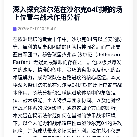
深入探究法尔范在沙尔克04时期的场
上位置与战术作用分析
2025-11-17 10:16:47
在欧洲足坛的黄金十年中，沙尔克04曾以坚实的防
守、犀利的反击和团结的团队精神闻名。而在那支
蓝白军团中，秘鲁球星杰弗森·法尔范（Jefferson
Farfán）无疑是最耀眼的存在之一。他以极具爆发
力的速度、精准的传中、灵巧的盘带以及非凡的战
术理解力，成为球队在右路进攻的核心枢纽。本文
将深入探讨法尔范在沙尔克04时期的场上位置与战
术作用，系统分析他在球队进攻体系中的角色定
位、战术职能、个人特点与团队协同、以及他对整
体战术体系的深远影响。通过这四个方面的剖析，
本文旨在揭示法尔范如何在当时的德甲战术环境
下，以个人能力和战术适应性重塑沙尔克04的进攻
风格，并为球队带来多场关键胜利。法尔范不仅是