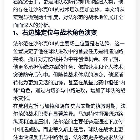
右路突击手，更是球队攻防转换中的枢纽人物，他
的存在让沙尔克04的战术层次更加立体。本文将从
宏观与微观两个维度，对法尔范的战术地位展开全
面而深入的分析。
1、右边锋定位与战术角色演变
法尔范在沙尔克04的主要场上位置是右边锋，这一
位置决定了他在球队进攻中的首要任务是制造边路
突破、撕开对方防线并为中锋创造机会。在早期，
他更多承担传统边锋的任务，依靠速度和个人技术
突破防守后传中。但随着战术体系的演变，他逐渐
转化为更加灵活的边锋，甚至在某些比赛中担任“内
锋”角色，通过内切参与中路进攻，增加了球队的战
术变化。
在费利克斯·马加特和胡布·史蒂文斯的执教时期，法
尔范的战术职责有显著差异。马加特时期强调边路
纵深和速度压制，法尔范的主要任务是通过下底传
中制造威胁。而史蒂文斯上任后，球队在战术上更
注重快速反击与中路渗透，法尔范更多被要求从边