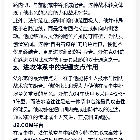
路内切，与前腰或中锋形成配合。这种战术转变体
现了他出色的适应能力和战术智慧。
此外，法尔范在比赛中的跑动范围极大，他并非局
限于右路边线，而是经常回撤接应或斜向内侧活
动。他能够通过灵活的跑位拉扯防守阵型，为队友
创造空间。这种“自由右边锋”的角色定位，使他不
仅是终结者，更是进攻组织的引导者。沙尔克04的
右路进攻因此成为德甲最具威胁的攻击通道之一。
2、进攻体系中的关键支点作用
法尔范的最大特点之一在于他能将个人技术与团队
战术完美融合。他的速度和爆发力使他在反击中扮
演至关重要的角色。沙尔克04在德甲多采用4-2-3-
1阵型，而法尔范往往是这一体系中右路最具攻击性
的球员。他能够在短时间内完成由防转攻的过渡，
通过精准的传球或个人突进，直接制造威胁。
J9.COM平台
在反击中，法尔范常与中路的亨特拉尔形成高效搭