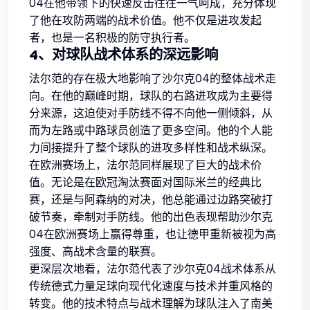
04在他带领下的快速反击往往一气呵成，充分体现
了他在攻防两端的战术价值。他不仅是进攻发起
者，也是一名积极的防守执行者。
4、对球队战术体系的深远影响
法尔范的存在极大地影响了沙尔克04的整体战术走
向。在他的巅峰时期，球队的右路进攻成为主要得
分来源，这迫使对手防线不得不向他一侧倾斜，从
而为左路或中路球员创造了更多空间。他的个人能
力间接提升了整个球队的进攻多样性和战术纵深。
在欧洲赛场上，法尔范同样展现了巨大的战术价
值。无论是在欧冠淘汰赛面对国际米兰的经典比
赛，还是与阿森纳的对决，他总能通过边路突破打
破节奏，牵制对手防线。他的出色表现帮助沙尔克
04在欧洲赛场上赢得尊重，也让德甲重新被视为高
强度、高战术含量的联赛。
更深层次地看，法尔范代表了沙尔克04战术体系从
传统德式力量足球向现代化速度与技术并重风格的
转变。他的技术特点与战术理解为球队注入了南美