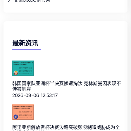
最新资讯
韩国国家队亚洲杯半决赛惨遭淘汰 克林斯曼因表现不
佳被解雇
2026-08-06 12:53:17
阿里亚斯解放者杯决赛边路突破频频制造威胁成为全