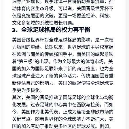
通等产业增长。数字媒体平台将借助赛事流量，推
动体育内容生态升级。可以说，美国晋级世界杯不
仅是竞技层面的突破，更是一场覆盖经济、科技、
文化多领域的系统性增长机遇。
3、全球足球格局的权力再平衡
美国晋级世界杯对全球足球格局的影响，是一次权
力版图的重绘。长期以来，世界足球的主导权掌握
在欧洲与南美的传统强国手中，而美国的崛起意味
着“第三极”的出现。作为全球最大的体育市场，美
国的加入为国际足联带来了新的商业维度，也为全
球足球产业注入了新的竞争活力。传统强国需要重
新评估自己的影响力，美国的崛起使得全球足球竞
争更为多极化。
其次，美国的晋级推动了国际足球的全球化与均衡
化发展。过去足球的中心集中在西欧与拉美，而如
今，美国作为北美代表，正成为连接亚非欧市场的
关键节点。随着世界杯的全球影响力不断扩大，美
国的加入有助于推动更多地区的足球发展。例如，