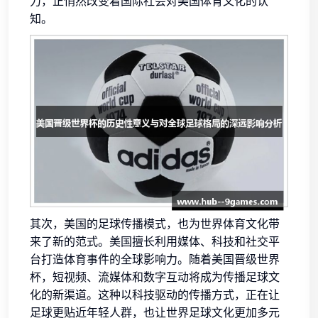
力，正悄然改变着国际社会对美国体育文化的认
知。
其次，美国的足球传播模式，也为世界体育文化带
来了新的范式。美国擅长利用媒体、科技和社交平
台打造体育事件的全球影响力。随着美国晋级世界
杯，短视频、流媒体和数字互动将成为传播足球文
化的新渠道。这种以科技驱动的传播方式，正在让
足球更贴近年轻人群，也让世界足球文化更加多元