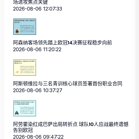
场进攻焦点关键
2026-08-06 12:07:33
阿森纳客场领先踏上欧冠14决赛征程稳步向前
2026-08-06 11:20:22
阿斯顿维拉与三名青训核心球员签署首份职业合同
2026-08-06 10:37:27
阿劳霍染红成巴萨出局转折点 球队10人应战最终遗憾
告别欧冠
2026-08-06 09:47:22