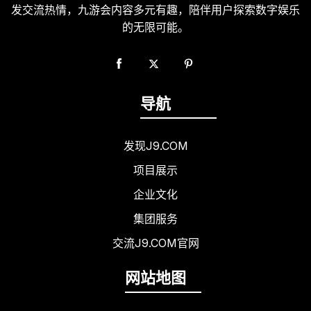
发交流热情，九游会内容多元有趣，陪伴用户探索数字娱乐
的无限可能。
导航
发现J9.COM
项目展示
企业文化
集团服务
交流J9.COM官网
网站地图