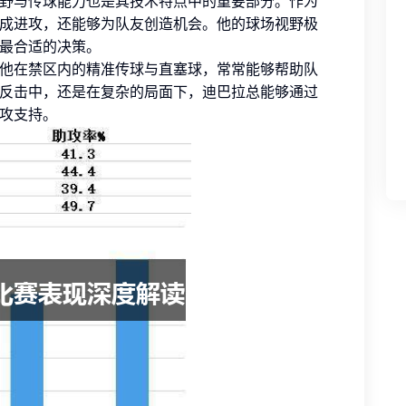
野与传球能力也是其技术特点中的重要部分。作为
成进攻，还能够为队友创造机会。他的球场视野极
最合适的决策。
他在禁区内的精准传球与直塞球，常常能够帮助队
反击中，还是在复杂的局面下，迪巴拉总能够通过
攻支持。