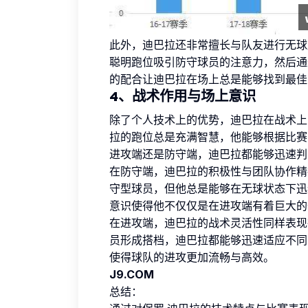
此外，迪巴拉还非常擅长与队友进行无球
聪明跑位吸引防守球员的注意力，然后通
的配合让迪巴拉在场上总是能够找到最佳
4、战术作用与场上意识
除了个人技术上的优势，迪巴拉在战术上
拉的跑位总是充满智慧，他能够根据比赛
进攻端还是防守端，迪巴拉都能够迅速判
在防守端，迪巴拉的积极性与团队协作精
守型球员，但他总是能够在无球状态下迅
意识使得他不仅仅是在进攻端有着巨大的
在进攻端，迪巴拉的战术灵活性同样表现
员形成搭档，迪巴拉都能够迅速适应不同
使得球队的进攻更加流畅与高效。
J9.COM
总结：