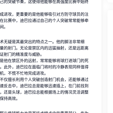
己的突破节奏，这使得他能够在高强度比赛中始终
成进攻，更重要的是他能够吸引对方防守球员的注
在比赛中，迪巴拉通过自己的个人突破常常能够牵
间。
术无疑是其最突出的特点之一。他的脚法非常细
量的射门。无论是禁区内的迅猛抽射，还是远距离
证射门的精准度与威胁。
是他在禁区外的远射，常常能够将球打进球门的死
。此外，迪巴拉在面临门将时的冷静表现同样值得
机，不慌不忙地完成进攻。
不仅擅长利用个人突破创造射门机会，还能够通过
速反击中，迪巴拉总是能够迅速插上，在门前找到
，还是头球，迪巴拉总能根据场上的情况灵活调整
保持高效。