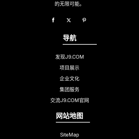
的无限可能。
导航
发现J9.COM
项目展示
企业文化
集团服务
交流J9.COM官网
网站地图
SiteMap