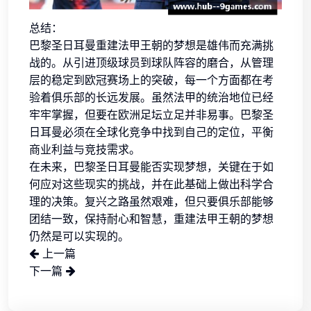
总结：
巴黎圣日耳曼重建法甲王朝的梦想是雄伟而充满挑
战的。从引进顶级球员到球队阵容的磨合，从管理
层的稳定到欧冠赛场上的突破，每一个方面都在考
验着俱乐部的长远发展。虽然法甲的统治地位已经
牢牢掌握，但要在欧洲足坛立足并非易事。巴黎圣
日耳曼必须在全球化竞争中找到自己的定位，平衡
商业利益与竞技需求。
在未来，巴黎圣日耳曼能否实现梦想，关键在于如
何应对这些现实的挑战，并在此基础上做出科学合
理的决策。复兴之路虽然艰难，但只要俱乐部能够
团结一致，保持耐心和智慧，重建法甲王朝的梦想
仍然是可以实现的。
上一篇
下一篇