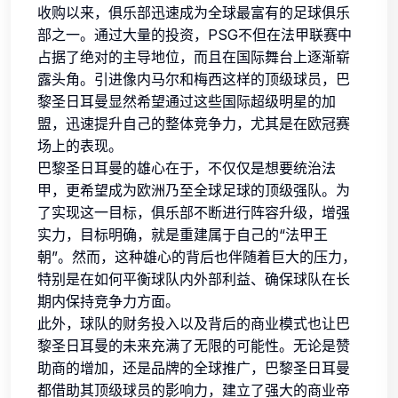
收购以来，俱乐部迅速成为全球最富有的足球俱乐
部之一。通过大量的投资，PSG不但在法甲联赛中
占据了绝对的主导地位，而且在国际舞台上逐渐崭
露头角。引进像内马尔和梅西这样的顶级球员，巴
黎圣日耳曼显然希望通过这些国际超级明星的加
盟，迅速提升自己的整体竞争力，尤其是在欧冠赛
场上的表现。
巴黎圣日耳曼的雄心在于，不仅仅是想要统治法
甲，更希望成为欧洲乃至全球足球的顶级强队。为
了实现这一目标，俱乐部不断进行阵容升级，增强
实力，目标明确，就是重建属于自己的“法甲王
朝”。然而，这种雄心的背后也伴随着巨大的压力，
特别是在如何平衡球队内外部利益、确保球队在长
期内保持竞争力方面。
此外，球队的财务投入以及背后的商业模式也让巴
黎圣日耳曼的未来充满了无限的可能性。无论是赞
助商的增加，还是品牌的全球推广，巴黎圣日耳曼
都借助其顶级球员的影响力，建立了强大的商业帝