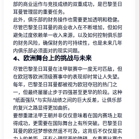
部的商业运作与竞技成绩的双重成功，是巴黎圣日
耳曼管理层的重要任务。
此外，俱乐部的财务操作也需要更加透明和稳健。
尽管巴黎圣日耳曼的商业收入在不断增加，但如何
避免过度依赖单一收入来源，以及如何控制俱乐部
的财务风险，确保财务的可持续性，也是未来几年
内俱乐部必须面对的现实问题。
4、欧洲舞台上的挑战与未来
尽管巴黎圣日耳曼在法甲联赛中一度无可匹敌，但
在欧冠等欧洲顶级赛事中的表现却时常让人失望。
每年，巴黎圣日耳曼都被视为欧冠夺冠的热门之
一，但最终屡屡止步于四强甚至更早的阶段。这种
“纸面强队”与实际战绩之间的巨大反差，让俱乐部
的复兴之路显得更加曲折。
要想重建法甲王朝并非仅仅意味着在国内赛场上取
得成功，更需要在国际舞台上有所突破。巴黎圣日
耳曼的欧冠梦想依然遥不可及，这背后不仅仅是实
力上的差距，还有心理层面的障碍。在重要比赛中