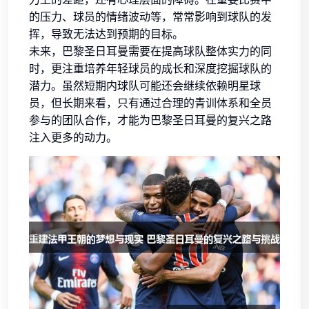
的压力、球员的情绪波动等，常常影响到球队的发
挥，导致无法达到预期的目标。
未来，巴黎圣日耳曼需要在提高球队整体实力的同
时，更注重培养年轻球员的成长和深度挖掘球队的
潜力。虽然短期内球队可能还会继续依赖明星球
员，但长期来看，只有通过合理的青训体系和全员
参与的团队合作，才能为巴黎圣日耳曼的复兴之路
注入更多的动力。