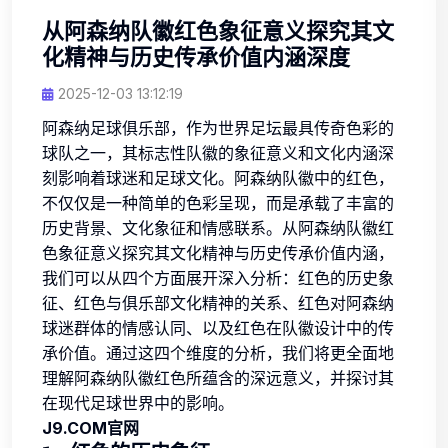
从阿森纳队徽红色象征意义探究其文
化精神与历史传承价值内涵深度
2025-12-03 13:12:19
阿森纳足球俱乐部，作为世界足坛最具传奇色彩的
球队之一，其标志性队徽的象征意义和文化内涵深
刻影响着球迷和足球文化。阿森纳队徽中的红色，
不仅仅是一种简单的色彩呈现，而是承载了丰富的
历史背景、文化象征和情感联系。从阿森纳队徽红
色象征意义探究其文化精神与历史传承价值内涵，
我们可以从四个方面展开深入分析：红色的历史象
征、红色与俱乐部文化精神的关系、红色对阿森纳
球迷群体的情感认同、以及红色在队徽设计中的传
承价值。通过这四个维度的分析，我们将更全面地
理解阿森纳队徽红色所蕴含的深远意义，并探讨其
在现代足球世界中的影响。
J9.COM官网