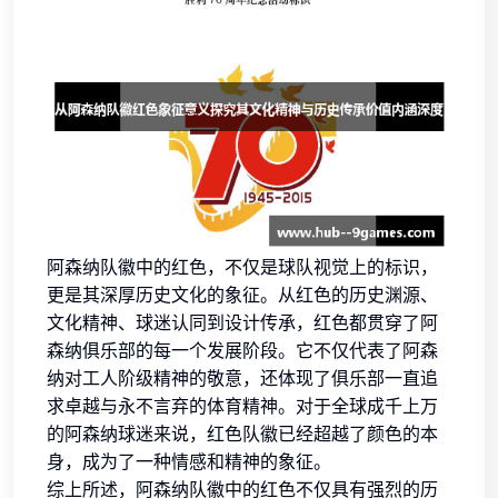
阿森纳队徽中的红色，不仅是球队视觉上的标识，
更是其深厚历史文化的象征。从红色的历史渊源、
文化精神、球迷认同到设计传承，红色都贯穿了阿
森纳俱乐部的每一个发展阶段。它不仅代表了阿森
纳对工人阶级精神的敬意，还体现了俱乐部一直追
求卓越与永不言弃的体育精神。对于全球成千上万
的阿森纳球迷来说，红色队徽已经超越了颜色的本
身，成为了一种情感和精神的象征。
综上所述，阿森纳队徽中的红色不仅具有强烈的历