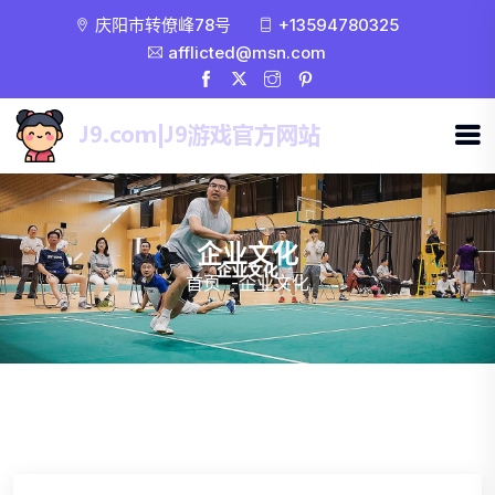
庆阳市转僚峰78号
+13594780325
afflicted@msn.com
企业文化
首页
-
企业文化