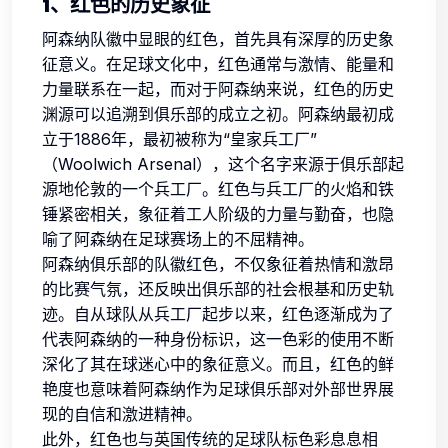
1、红色的历史象征
阿森纳队徽中显眼的红色，首先具有深厚的历史象
征意义。在足球文化中，红色通常与激情、能量和
力量联系在一起，而对于阿森纳来说，红色的历史
渊源可以追溯到俱乐部的成立之初。阿森纳最初成
立于1886年，最初被称为“皇家兵工厂”
（Woolwich Arsenal），这个名字来源于俱乐部起
源地伦敦的一个兵工厂。红色与兵工厂的火焰和铁
锤紧密相关，象征着工人阶级的力量与勤奋，也隐
喻了阿森纳在足球赛场上的不屈精神。
阿森纳俱乐部的队徽红色，不仅象征着热情和激昂
的比赛气氛，还反映出俱乐部的社会根基和历史轨
迹。自从球队从兵工厂起步以来，红色逐渐成为了
代表阿森纳的一种身份标识，这一色彩的使用不断
深化了其在球迷心中的象征意义。而且，红色的鲜
艳度也意味着阿森纳作为足球俱乐部对外部世界展
现的自信和激进精神。
此外，红色也与英国传统的足球队标色彩息息相