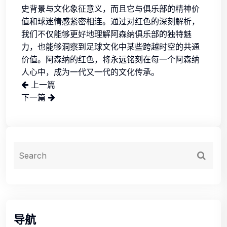
史背景与文化象征意义，而且它与俱乐部的精神价
值和球迷情感紧密相连。通过对红色的深刻解析，
我们不仅能够更好地理解阿森纳俱乐部的独特魅
力，也能够洞察到足球文化中某些跨越时空的共通
价值。阿森纳的红色，将永远铭刻在每一个阿森纳
人心中，成为一代又一代的文化传承。
上一篇
下一篇
导航