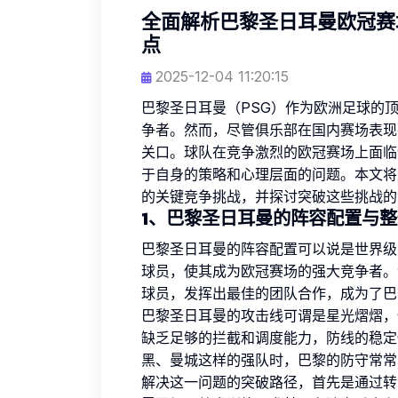
全面解析巴黎圣日耳曼欧冠赛
点
2025-12-04 11:20:15
巴黎圣日耳曼（PSG）作为欧洲足球的
争者。然而，尽管俱乐部在国内赛场表现
关口。球队在竞争激烈的欧冠赛场上面临
于自身的策略和心理层面的问题。本文将
的关键竞争挑战，并探讨突破这些挑战的
1、巴黎圣日耳曼的阵容配置与
巴黎圣日耳曼的阵容配置可以说是世界级
球员，使其成为欧冠赛场的强大竞争者。
球员，发挥出最佳的团队合作，成为了巴
巴黎圣日耳曼的攻击线可谓是星光熠熠，
缺乏足够的拦截和调度能力，防线的稳定
黑、曼城这样的强队时，巴黎的防守常常
解决这一问题的突破路径，首先是通过转