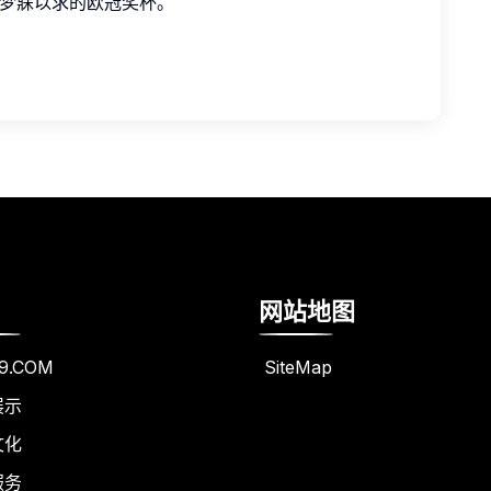
梦寐以求的欧冠奖杯。
网站地图
9.COM
SiteMap
展示
文化
服务