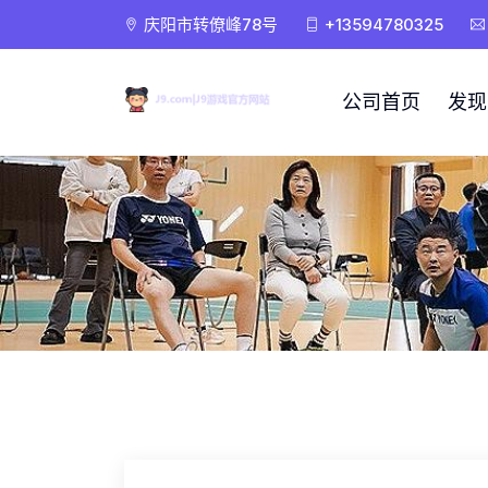
庆阳市转僚峰78号
+13594780325
公司首页
发现J