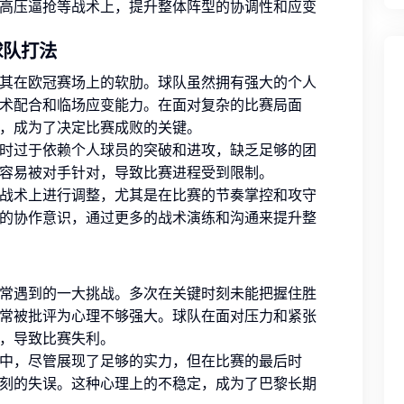
高压逼抢等战术上，提升整体阵型的协调性和应变
球队打法
其在欧冠赛场上的软肋。球队虽然拥有强大的个人
术配合和临场应变能力。在面对复杂的比赛局面
，成为了决定比赛成败的关键。
时过于依赖个人球员的突破和进攻，缺乏足够的团
容易被对手针对，导致比赛进程受到限制。
战术上进行调整，尤其是在比赛的节奏掌控和攻守
的协作意识，通过更多的战术演练和沟通来提升整
常遇到的一大挑战。多次在关键时刻未能把握住胜
常被批评为心理不够强大。球队在面对压力和紧张
，导致比赛失利。
中，尽管展现了足够的实力，但在比赛的最后时
刻的失误。这种心理上的不稳定，成为了巴黎长期