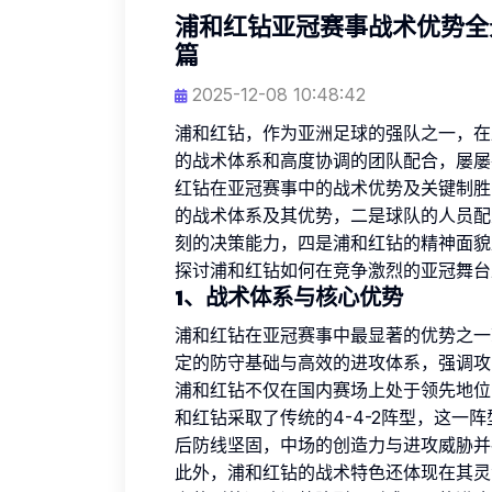
浦和红钻亚冠赛事战术优势全
篇
2025-12-08 10:48:42
浦和红钻，作为亚洲足球的强队之一，在
的战术体系和高度协调的团队配合，屡屡
红钻在亚冠赛事中的战术优势及关键制胜
的战术体系及其优势，二是球队的人员配
刻的决策能力，四是浦和红钻的精神面貌
探讨浦和红钻如何在竞争激烈的亚冠舞台
1、战术体系与核心优势
浦和红钻在亚冠赛事中最显著的优势之一
定的防守基础与高效的进攻体系，强调攻
浦和红钻不仅在国内赛场上处于领先地位
和红钻采取了传统的4-4-2阵型，这一
后防线坚固，中场的创造力与进攻威胁并
此外，浦和红钻的战术特色还体现在其灵