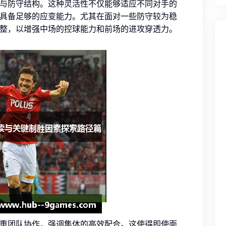
与防守结构。这种灵活性不仅能够适应不同对手的
具备足够的应变能力。尤其在面对一些防守较为稳
整，以增强中场的控球能力和前场的进攻穿透力。
重团队协作，强调集体的高效配合。这使得即使面