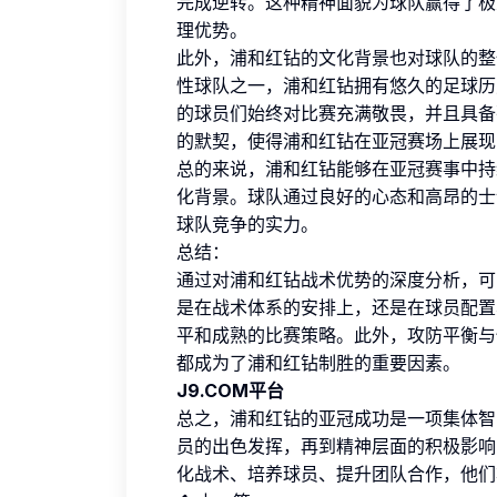
完成逆转。这种精神面貌为球队赢得了极
理优势。
此外，浦和红钻的文化背景也对球队的整
性球队之一，浦和红钻拥有悠久的足球历
的球员们始终对比赛充满敬畏，并且具备
的默契，使得浦和红钻在亚冠赛场上展现
总的来说，浦和红钻能够在亚冠赛事中持
化背景。球队通过良好的心态和高昂的士
球队竞争的实力。
总结：
通过对浦和红钻战术优势的深度分析，可
是在战术体系的安排上，还是在球员配置
平和成熟的比赛策略。此外，攻防平衡与
都成为了浦和红钻制胜的重要因素。
J9.COM平台
总之，浦和红钻的亚冠成功是一项集体智
员的出色发挥，再到精神层面的积极影响
化战术、培养球员、提升团队合作，他们