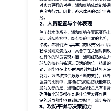
对实力更强的对手，浦和红钻依然能够通
高度执行力。因此，战术体系的稳定与高
势。
2、人员配置与个体表现
除了战术体系外，浦和红钻在亚冠赛场上
现。球队阵容中，既有经验丰富的老将，
结构。老将们凭借其丰富的比赛经验和高
轻球员则充满活力，具备了在关键时刻改
在具体的球员表现方面，浦和红钻的主力
球队的核心前锋通过灵活的跑位与精准的
题，还能够在比赛关键时刻为球队打入决
能力，为进攻提供源源不断的支持。此外
强度的比赛中，浦和红钻的后防线能够快
最为关键的是，浦和红钻的球员具有非常
确保每个球员都在其最佳位置发挥作用。
钻的球员都能够做到默契配合，减少失误
3、攻防平衡与决策能力