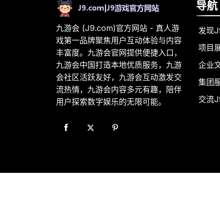
导航
九游会 (J9.com)官方网站 - 真人游
发现J
戏第一品牌聚焦用户互动体验与内容
项目
丰富度。九游会官网提供便捷入口，
企业
九游会中国打造本地优质服务，九游
会社区活跃友好，九游会互动激发交
集团
流热情，九游会内容多元有趣，陪伴
交流J
用户探索数字娱乐的无限可能。