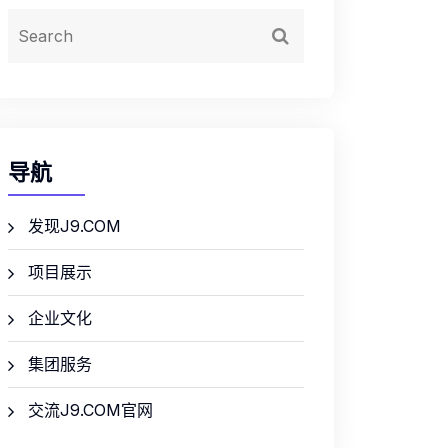
导航
发现J9.COM
项目展示
企业文化
集团服务
交流J9.COM官网