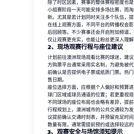
除了时区因素，赛事的整体赛程密度也是
小组赛阶段一天可能安排多场比赛，而淘
新。尤其是若计划同时关注多个队伍，提
在线上观赛方面，不同平台的转播权会影
后回顾等。不少赛事还会开启附加频道，
仅让观赛更充实，也能让粉丝更深入理解
2、现场观赛行程与座位建议
计划前往澳洲现场观看比赛的球迷，建议
方购票平台通常采用实名制，为避免被代
前确认是否提供电子票或纸质门票。热门
售日期。
座位选择方面，应根据个人偏好和预算进
球门区域或球员通道的位置；若更重视观
不同球场的座位布局也会略有差异，提前
行程规划上，澳洲城市的公共交通较为发
议提前确认交通时刻表，并预留充足时间
数量有限，通常需提前预约或选择较远的
3、观赛安全与场馆须知提示