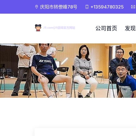
庆阳市转僚峰78号
+13594780325
公司首页
发现J