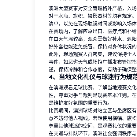
澳洲大型赛事对安全管理格外严格，入场
对于水瓶、旗帜、摄影器材等均有规定。
清单，以免在现场耽误时间或影响入场体
在赛场内，了解应急出口、医疗点和补给
在白天气温较高，观众需做好补水、遮阳
好外套也能避免感冒。保持对身体状况的
此外，现场观赛人群密集，建议保持个人
事件，如恶劣天气或场馆广播发布管控指
谨，保持冷静和合作态度，有助于确保整
4、当地文化礼仪与球迷行为规
在澳洲观看足球比赛，了解当地观赛文化
性，尊重对手与裁判是观赛基本准则。在
是维护友好氛围的重要行为。
比赛期间，澳洲球场对站立区与坐席区有
意不妨碍他人视线。若想使用横幅、旗帜
尊重其他球迷的空间，是观赛礼仪的重要
在交通与排队环节，澳洲社会强调秩序与