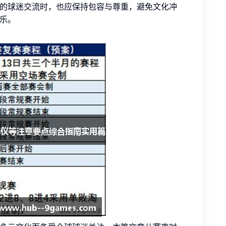
的球迷交流时，也应保持包容与尊重，避免文化冲
乐。