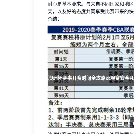
耐心是基本要求。与来自不同国家和地区
突，以友好的态度共同享受比赛带来的快
总结：