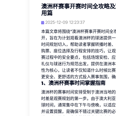
澳洲杯赛事开赛时间全攻略及
用篇
2025-12-09 12:23:37
本篇文章将围绕“澳洲杯赛事开赛时间全
开，旨在为计划观看澳洲杯的球迷提供一
时间规划切入，帮助读者掌握转播时差、
购票、座位选择及行程安排的技巧，让观
赛过程中的安全要点，包括场馆安检、应
礼仪与球迷行为规范出发，提供在澳洲本
性为核心，让读者不仅知道什么时候比赛
更安全、更舒适的方式投入赛事氛围，确
1、澳洲杯赛事时间掌握指南
澳洲杯的赛事时间安排受制于澳洲当地的
时差是观赛规划的第一步。由于澳大利亚
球时间，通常集中在下午与傍晚，以适应
并设置提醒，是确保不错过关键比赛的必