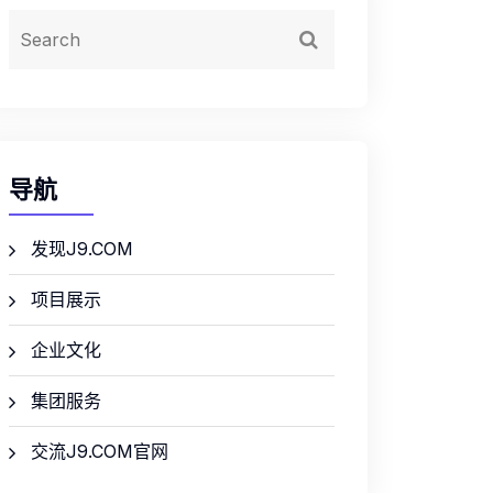
导航
发现J9.COM
项目展示
企业文化
集团服务
交流J9.COM官网