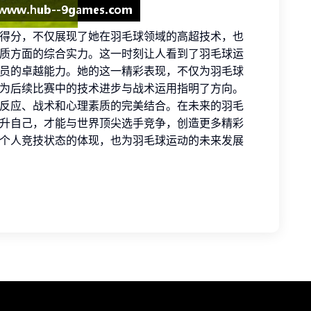
得分，不仅展现了她在羽毛球领域的高超技术，也
质方面的综合实力。这一时刻让人看到了羽毛球运
员的卓越能力。她的这一精彩表现，不仅为羽毛球
为后续比赛中的技术进步与战术运用指明了方向。
反应、战术和心理素质的完美结合。在未来的羽毛
升自己，才能与世界顶尖选手竞争，创造更多精彩
个人竞技状态的体现，也为羽毛球运动的未来发展