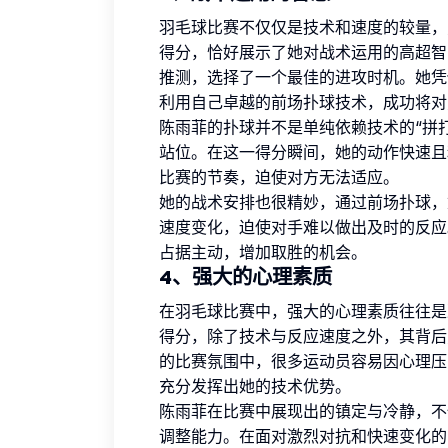
羽毛球比赛不仅仅是技术和速度的较量，
得分，恰好展示了她对战术运用的高超智
推测，选择了一个最佳的进攻时机。她凭
利用自己卓越的前场扑球技术，成功将对
陈雨菲的扑球并不是单纯依赖技术的“拼
站位。在这一得分瞬间，她的动作快速且
比赛的节奏，迫使对方无法适应。
她的战术安排也很精妙，通过前场扑球，
速度变化，迫使对手难以做出及时的反应
占据主动，增加取胜的机会。
4、强大的心理素质
在羽毛球比赛中，强大的心理素质往往是
得分，除了技术与反应速度之外，其背后
的比赛氛围中，很多运动员容易因心理压
充分发挥出她的技术优势。
陈雨菲在比赛中展现出的镇定与冷静，不
调整能力。在面对激烈对抗和快速变化的