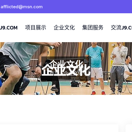
afflicted@msn.com
9.COM
项目展示
企业文化
集团服务
交流J9.
企业文化
首页
-
企业文化