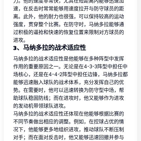
力。他的速度非常快，尤其在短距离内能够迅速加
速，在反击时常常能够用速度拉开与防守球员的距
离。此外，他的耐力也很强，可以保持较高的运动
强度，贯穿整个比赛。在防守时，马纳多拉能够通
过积极的逼抢和快速的恢复位置来限制对方球员的
进攻。
3、马纳多拉的战术适应性
马纳多拉的战术适应性是他能够在多种阵型中发挥
作用的重要原因之一。无论是在4-3-3阵型中担任中
场核心，还是在4-4-2阵型中担任边锋，马纳多拉都
能够迅速融入球队的战术体系，充分发挥自己的优
势。在需要时，他可以迅速转换为防守型中场，帮
助球队稳固防线；而在进攻时，他又能够作为进攻
的发动机带领球队进攻。
马纳多拉的战术适应性还体现在他能够根据比赛的
不同节奏做出相应的调整。例如，在控球占优的情
况下，他能够更多地组织进攻，推动球队不断压制
对手；而在面对反击时，他又能够迅速回撤并参与