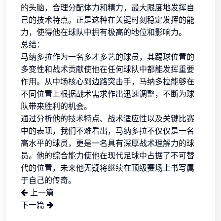
的头脑，合理分配体力和精力，最大限度地发挥自
己的技术特点。正是这种在关键时刻稳定发挥的能
力，使得他在球队中拥有极高的地位和影响力。
总结：
马纳多拉作为一名多才多艺的球员，其踢球位置的
多变性和战术贡献使他在任何球队中都能发挥重要
作用。从中场核心到边路突击手，马纳多拉能够在
不同位置上根据战术需求作出迅速调整，不断为球
队带来胜利的机会。
通过分析他的技术特点、战术适应性以及关键比赛
中的表现，我们不难看出，马纳多拉不仅仅是一名
高水平的球员，更是一名具有深厚战术理解力的球
员。他的综合能力使他在现代足球中占据了不可替
代的位置，未来他无疑将继续在顶级赛场上书写属
于自己的传奇。
上一篇
下一篇