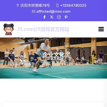
庆阳市转僚峰78号
+13594780325
afflicted@msn.com
企业文化
首页
-
企业文化