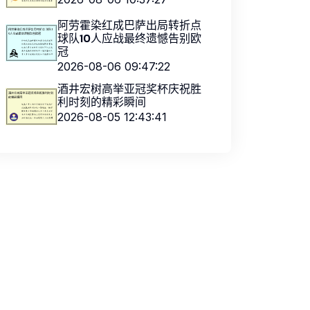
阿劳霍染红成巴萨出局转折点
球队10人应战最终遗憾告别欧
冠
2026-08-06 09:47:22
酒井宏树高举亚冠奖杯庆祝胜
利时刻的精彩瞬间
2026-08-05 12:43:41