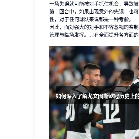
一场失误就可能被对手抓住机会，导致被
第二回合中，如果出现意外的失误，也可
性，对于任何球队来说都是一种考验。
因此，面对强大的对手和不容忽视的赛制
管理与临场发挥。只有全面提升各方面的