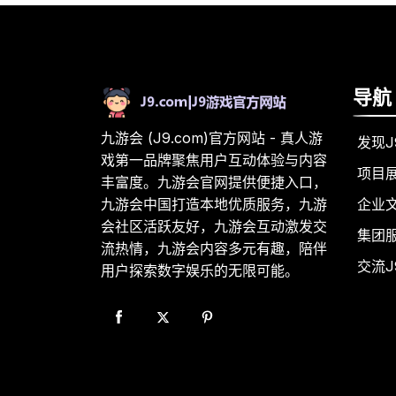
导航
九游会 (J9.com)官方网站 - 真人游
发现J
戏第一品牌聚焦用户互动体验与内容
项目
丰富度。九游会官网提供便捷入口，
企业
九游会中国打造本地优质服务，九游
会社区活跃友好，九游会互动激发交
集团
流热情，九游会内容多元有趣，陪伴
交流J
用户探索数字娱乐的无限可能。