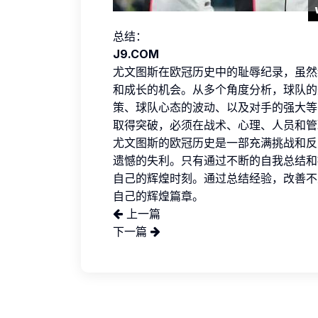
总结：
J9.COM
尤文图斯在欧冠历史中的耻辱纪录，虽然
和成长的机会。从多个角度分析，球队的
策、球队心态的波动、以及对手的强大等
取得突破，必须在战术、心理、人员和管
尤文图斯的欧冠历史是一部充满挑战和反
遗憾的失利。只有通过不断的自我总结和
自己的辉煌时刻。通过总结经验，改善不
自己的辉煌篇章。
上一篇
下一篇