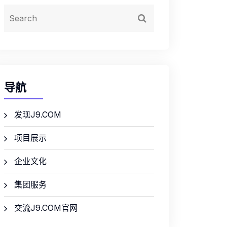
导航
发现J9.COM
项目展示
企业文化
集团服务
交流J9.COM官网