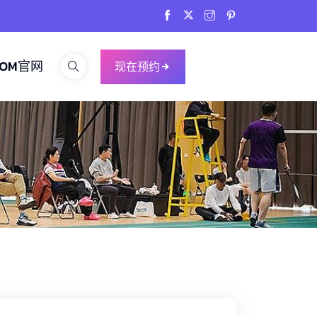
COM官网
现在预约