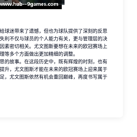
给球迷带来了遗憾，但也为球队提供了深刻的反思
失利不仅与球员的个人能力有关，更与管理层的决
因素密切相关。尤文图斯要想在未来的欧冠赛场上
理等多个方面做出更加精细的调整。
思的故事。在这段历史中，既有辉煌的时刻，也有
提升，尤文图斯才能在未来的欧冠赛场上迎来属于
足，尤文图斯依然有机会重回巅峰，再度书写属于