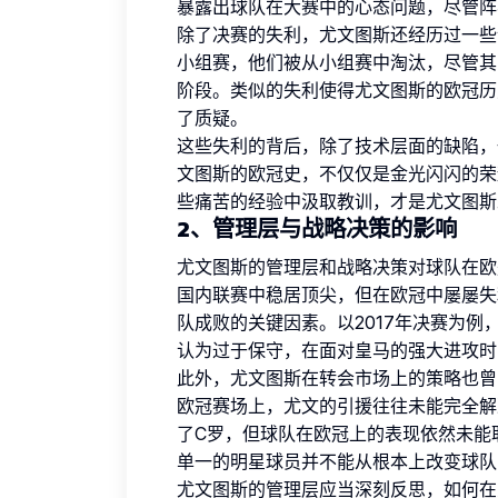
暴露出球队在大赛中的心态问题，尽管阵
除了决赛的失利，尤文图斯还经历过一些让
小组赛，他们被从小组赛中淘汰，尽管其
阶段。类似的失利使得尤文图斯的欧冠历
了质疑。
这些失利的背后，除了技术层面的缺陷，
文图斯的欧冠史，不仅仅是金光闪闪的荣
些痛苦的经验中汲取教训，才是尤文图斯
2、管理层与战略决策的影响
尤文图斯的管理层和战略决策对球队在欧
国内联赛中稳居顶尖，但在欧冠中屡屡失
队成败的关键因素。以2017年决赛为
认为过于保守，在面对皇马的强大进攻时
此外，尤文图斯在转会市场上的策略也曾
欧冠赛场上，尤文的引援往往未能完全解
了C罗，但球队在欧冠上的表现依然未能取
单一的明星球员并不能从根本上改变球队
尤文图斯的管理层应当深刻反思，如何在