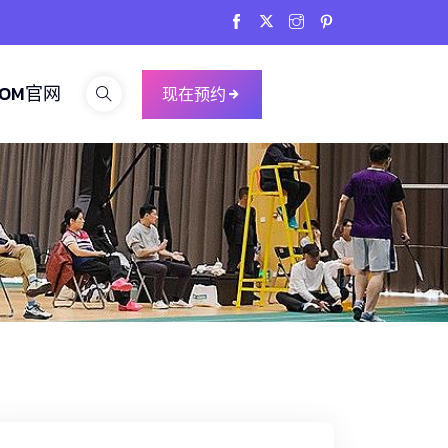
COM官网
现在预约