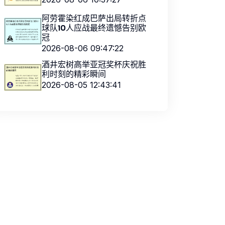
阿劳霍染红成巴萨出局转折点
球队10人应战最终遗憾告别欧
冠
2026-08-06 09:47:22
酒井宏树高举亚冠奖杯庆祝胜
利时刻的精彩瞬间
2026-08-05 12:43:41