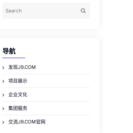
导航
发现J9.COM
项目展示
企业文化
集团服务
交流J9.COM官网