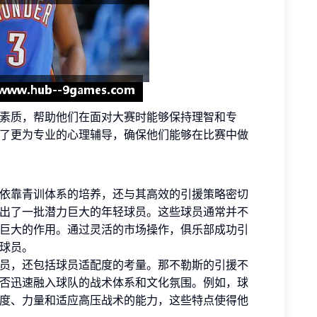
素质，帮助他们在面对大赛时能够保持理智和专
了更为专业的心理辅导，确保他们能够在比赛中做
依靠青训体系的培养，还与其高效的引援策略密切
出了一批潜力巨大的年轻球员。这些球员通常并不
巨大的作用。通过灵活的市场操作，俱乐部成功引
球员。
员，还包括球员适配度的考量。那不勒斯的引援不
否迅速融入球队的战术体系和文化氛围。例如，球
度、力量和适应高压战术的能力，这些特点使得他