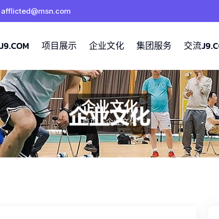
afflicted@msn.com
9.COM
项目展示
企业文化
集团服务
交流J9.
企业文化
首页
-
企业文化