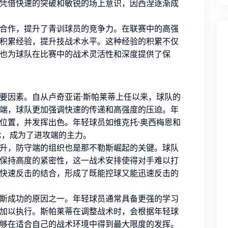
凭借快速的突破和敏锐的场上意识，因西涅逐渐成
合作，提升了青训球员的竞争力。在联赛中的高强
积累经验，提升技战术水平。这种经验的积累不仅
也为球队在比赛中的战术灵活性和深度提供了保
要因素。自从卢奇亚诺·斯帕莱蒂上任以来，球队的
端，球队更加强调快速的传递和高强度的压迫。年
位置，并发挥出色。年轻球员如维克托·奥西梅恩和
术，成为了进攻端的主力。
升，防守端的组织也是那不勒斯崛起的关键。球队
保持高度的紧密性，这一战术安排使得对手难以打
快速反击的结合，形成了既能控球又能迅速反击的
斯成功的原因之一。年轻球员通常具备更强的学习
加以执行。斯帕莱蒂在调整战术时，会根据年轻球
够在适合自己的战术环境中得到最大限度的发挥。