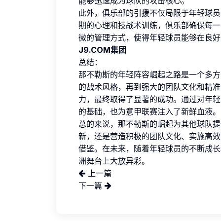
能够迅速成为球队的攻击核心。
此外，俱乐部的引援不仅局限于年轻球员
期的心理和技战术训练，俱乐部确保每一
微的管理方式，使得年轻球员能够在良好
J9.COM集团
总结：
那不勒斯的年轻阵容崛起之路是一个多方
的战术风格，再到强大的团队文化和精准
力，最终取得了显著的成功。通过对年轻
的基础，也为意甲联赛注入了新鲜血液。
总的来说，那不勒斯的崛起为其他球队提
新，还是营造积极的团队文化、实施高效
借鉴。在未来，随着年轻球员的不断成长
洲舞台上大放异彩。
上一篇
下一篇