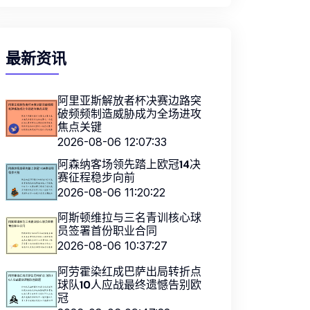
最新资讯
阿里亚斯解放者杯决赛边路突
破频频制造威胁成为全场进攻
焦点关键
2026-08-06 12:07:33
阿森纳客场领先踏上欧冠14决
赛征程稳步向前
2026-08-06 11:20:22
阿斯顿维拉与三名青训核心球
员签署首份职业合同
2026-08-06 10:37:27
阿劳霍染红成巴萨出局转折点
球队10人应战最终遗憾告别欧
冠