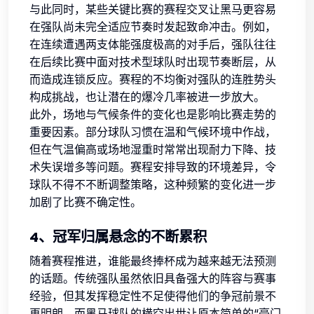
与此同时，某些关键比赛的赛程交叉让黑马更容易
在强队尚未完全适应节奏时发起致命冲击。例如，
在连续遭遇两支体能强度极高的对手后，强队往往
在后续比赛中面对技术型球队时出现节奏断层，从
而造成连锁反应。赛程的不均衡对强队的连胜势头
构成挑战，也让潜在的爆冷几率被进一步放大。
此外，场地与气候条件的变化也是影响比赛走势的
重要因素。部分球队习惯在温和气候环境中作战，
但在气温偏高或场地湿重时常常出现耐力下降、技
术失误增多等问题。赛程安排导致的环境差异，令
球队不得不不断调整策略，这种频繁的变化进一步
加剧了比赛不确定性。
4、冠军归属悬念的不断累积
随着赛程推进，谁能最终捧杯成为越来越无法预测
的话题。传统强队虽然依旧具备强大的阵容与赛事
经验，但其发挥稳定性不足使得他们的争冠前景不
再明朗。而黑马球队的横空出世让原本简单的“豪门