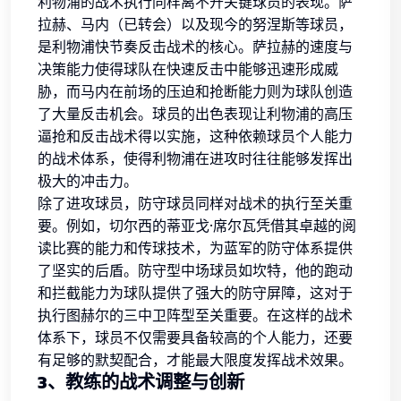
利物浦的战术执行同样离不开关键球员的表现。萨
拉赫、马内（已转会）以及现今的努涅斯等球员，
是利物浦快节奏反击战术的核心。萨拉赫的速度与
决策能力使得球队在快速反击中能够迅速形成威
胁，而马内在前场的压迫和抢断能力则为球队创造
了大量反击机会。球员的出色表现让利物浦的高压
逼抢和反击战术得以实施，这种依赖球员个人能力
的战术体系，使得利物浦在进攻时往往能够发挥出
极大的冲击力。
除了进攻球员，防守球员同样对战术的执行至关重
要。例如，切尔西的蒂亚戈·席尔瓦凭借其卓越的阅
读比赛的能力和传球技术，为蓝军的防守体系提供
了坚实的后盾。防守型中场球员如坎特，他的跑动
和拦截能力为球队提供了强大的防守屏障，这对于
执行图赫尔的三中卫阵型至关重要。在这样的战术
体系下，球员不仅需要具备较高的个人能力，还要
有足够的默契配合，才能最大限度发挥战术效果。
3、教练的战术调整与创新