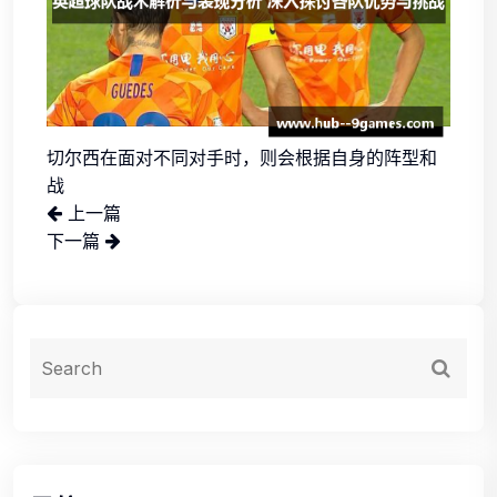
切尔西在面对不同对手时，则会根据自身的阵型和
战
上一篇
下一篇