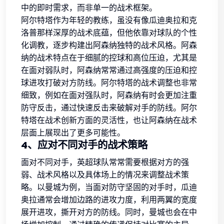
中的即时需求，而非单一的战术框架。
阿尔特塔作为年轻的教练，虽没有像瓜迪奥拉和克
洛普那样深厚的战术底蕴，但他依靠对球队的个性
化调教，逐步构建出阿森纳独特的战术风格。阿森
纳的战术特点在于细腻的控球和高位压迫，尤其是
在面对弱队时，阿森纳常常通过高强度的压迫和控
球进攻打破对方防线。阿尔特塔的战术调整也非常
细致，例如在面对强队时，阿森纳有时会更加注重
防守反击，通过快速反击来破解对手的防线。阿尔
特塔在战术创新方面的灵活性，也让阿森纳在战术
层面上展现出了更多可能性。
4、应对不同对手的战术策略
面对不同对手，英超球队常常需要根据对方的强
弱、战术风格以及具体场上的情况来调整战术策
略。以曼城为例，当面对防守坚固的对手时，瓜迪
奥拉通常会增加边路的进攻力度，利用两翼的宽度
展开进攻，撕开对方的防线。同时，曼城也会在中