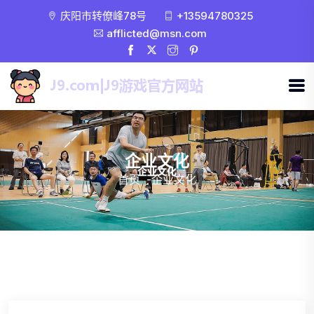
庆阳市转僚峰78号
+13594780325
afflicted@msn.com
企业文化
首页
-
企业文化