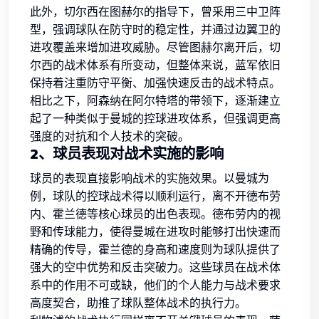
此外，切尔西在图赫尔的指导下，曾采用三中卫阵
型，强调球队在防守时的稳定性，并通过边翼卫的
进攻覆盖来增加进攻威胁。尽管图赫尔离开后，切
尔西的战术体系有所变动，但整体来说，蓝军依旧
保持着注重防守平衡、加强快速反击的战术特点。
相比之下，阿森纳在阿尔特塔的带领下，逐渐建立
起了一种类似于曼城的控球进攻体系，但强调更高
强度的对抗和个人技术的突破。
2、球员表现对战术实施的影响
球员的表现直接影响战术的实施效果。以曼城为
例，球队的控球战术得以顺利运行，离不开德布劳
内、霍兰德等核心球员的出色表现。德布劳内的视
野和传球能力，使得曼城在进攻时能够打出快速而
精确的传导，霍兰德的身高和速度则为球队提供了
强大的空中优势和反击突破力。这些球员在战术体
系中的作用不可或缺，他们的个人能力与战术要求
高度契合，助推了球队整体战术的执行力。