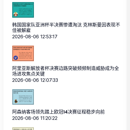
韩国国家队亚洲杯半决赛惨遭淘汰 克林斯曼因表现不
佳被解雇
2026-08-06 12:53:17
阿里亚斯解放者杯决赛边路突破频频制造威胁成为全
场进攻焦点关键
2026-08-06 12:07:33
阿森纳客场领先踏上欧冠14决赛征程稳步向前
2026-08-06 11:20:22