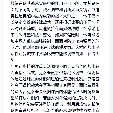
教练在球队战术实施中的作用不可小觑，尤其是在
面对不同对手时，战术调整和创新尤为关键。瓜迪
奥拉是英超中最为成功的战术大师之一，他不仅擅
长制定高效的控球战术，还能根据比赛的不同情况
及时调整阵型。瓜迪奥拉在面对强敌时，经常采用
不同的阵型和战术变化，如对阵强敌时，他可能增
加中场人数以加强控制，而面对防守较为稳固的球
队时，他则会加强进攻端的爆发力。这样的战术灵
活性让曼城在许多场比赛中能够调整自如，获得优
势。
与瓜迪奥拉的注重灵活调整不同，克洛普的战术较
为直接和高效。克洛普虽然也有战术调整，但更多
的是通过球员的体能和压迫性来控制比赛。克洛普
的高压逼抢战术在赛季初期尤其明显，而随着赛季
的深入，克洛普会根据球员的体能情况适时调整阵
型和打法。例如，若面对对手强大的进攻火力时，
利物浦可能会更注重防守反击，利用后场快速长传
球创造进攻机会。克洛普的战术调整往往依据比赛