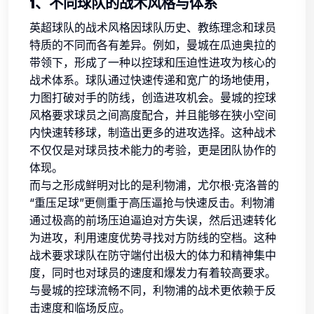
1、不同球队的战术风格与体系
英超球队的战术风格因球队历史、教练理念和球员
特质的不同而各有差异。例如，曼城在瓜迪奥拉的
带领下，形成了一种以控球和压迫性进攻为核心的
战术体系。球队通过快速传递和宽广的场地使用，
力图打破对手的防线，创造进攻机会。曼城的控球
风格要求球员之间高度配合，并且能够在狭小空间
内快速转移球，制造出更多的进攻选择。这种战术
不仅仅是对球员技术能力的考验，更是团队协作的
体现。
而与之形成鲜明对比的是利物浦，尤尔根·克洛普的
“重压足球”更侧重于高压逼抢与快速反击。利物浦
通过极高的前场压迫逼迫对方失误，然后迅速转化
为进攻，利用速度优势寻找对方防线的空档。这种
战术要求球队在防守端付出极大的体力和精神集中
度，同时也对球员的速度和爆发力有着较高要求。
与曼城的控球流畅不同，利物浦的战术更依赖于反
击速度和临场反应。