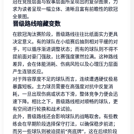
冠在竞技层面与叙事层面所呈现出的复杂图景，力
求为读者呈现一幅立体、清晰且富有前瞻性的欧冠
全景图。
晋级路线暗藏变数
在欧冠淘汰赛阶段，晋级路线往往比纸面实力更具
决定意义。有的球队在小组赛后抽到相对平缓的对
手，可以循序渐进调整状态；而有的球队则不得不
提前面对豪门强敌，比赛强度骤然拉满。这种路线
差异，会在体能消耗、伤病风险以及心理压力层面
产生连锁反应。
对于阵容厚度不足的球队而言，连续遭遇硬仗极易
暴露短板。主力球员需要在高强度对抗中反复消
耗，一旦出现伤病或状态下滑，整体竞争力便会迅
速下降。相比之下，晋级路线相对顺畅的球队，更
有空间进行轮换和战术试验。
此外，晋级路线还会影响球队的战略取舍。有些教
练会在早期阶段选择保守打法，以确保稳步前进；
而另一些球队则被迫提前“亮底牌”，这在后续阶段