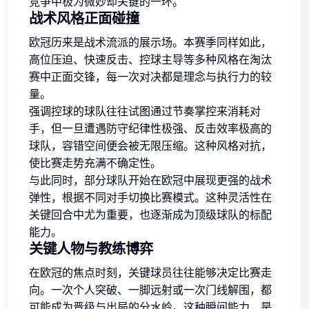
竞争中极为微妙却关键的一环。
战术风格正面碰撞
欧冠历来是战术流派的展示场。本赛季同样如此，
高位压迫、快速反击、控球主导等多种风格在淘汰
赛中正面交锋，每一次对决都是理念与执行力的较
量。
强调控球的球队往往试图通过节奏掌控来消耗对
手，但一旦遭遇防守纪律性极强、反击效率极高的
球队，容错空间便会被无限压缩。这种风格对抗，
使比赛走势充满不确定性。
与此同时，部分球队开始在欧冠中展现更强的战术
弹性，根据不同对手切换比赛模式。这种灵活性在
关键回合中尤为重要，也逐渐成为顶级球队的标配
能力。
关键人物与教练博弈
在欧冠的焦点时刻，关键球员往往能够决定比赛走
向。一次个人突破、一脚远射或一次门线解围，都
可能成为晋级与出局的分水岭。这种瞬间能力，是