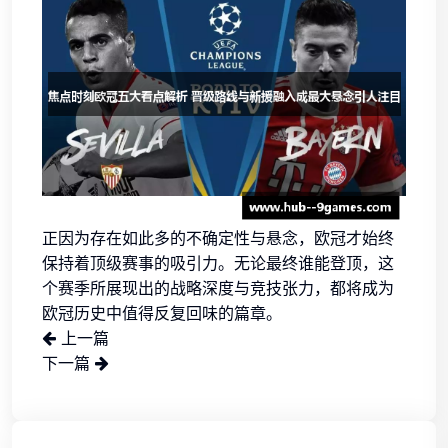
正因为存在如此多的不确定性与悬念，欧冠才始终
保持着顶级赛事的吸引力。无论最终谁能登顶，这
个赛季所展现出的战略深度与竞技张力，都将成为
欧冠历史中值得反复回味的篇章。
上一篇
下一篇