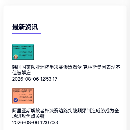
最新资讯
韩国国家队亚洲杯半决赛惨遭淘汰 克林斯曼因表现不
佳被解雇
2026-08-06 12:53:17
阿里亚斯解放者杯决赛边路突破频频制造威胁成为全
场进攻焦点关键
2026-08-06 12:07:33