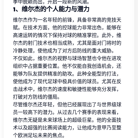
季中脱颖而出，开启一段新的风潮。
1、维尔杰的个人能力与潜力
维尔杰作为一名年轻的前锋，具备非常高的竞技天
赋。在技术方面，他的控球能力非常出色，能够在
高速运转的情况下保持对球的精准掌控。此外，维
尔杰的射门技术也相当成熟，尤其是面对门将时的
冷静处理，使他成为了对方后防线的重大威胁。
不仅如此，维尔杰的视野与球场智慧也令他在进攻
组织中占据重要位置。他不仅能自我创造机会，还
能够为队友提供精准的助攻。此种全能型的打法，
使他成为了现代足球中极具价值的球员。尤其在反
击战术中，维尔杰的速度和敏捷性能够充分发挥，
打破对方防线的僵局。
尽管维尔杰还年轻，但他已经展现出了与世界级球
员一较高下的潜力。从过去几个赛季的表现来看，
维尔杰无疑是未来球场上的超级巨星。他的全面技
术以及超强的比赛阅读能力，让他成为意甲乃至整
个欧洲足坛未来的焦点。