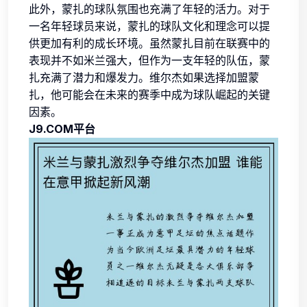
此外，蒙扎的球队氛围也充满了年轻的活力。对于
一名年轻球员来说，蒙扎的球队文化和理念可以提
供更加有利的成长环境。虽然蒙扎目前在联赛中的
表现并不如米兰强大，但作为一支年轻的队伍，蒙
扎充满了潜力和爆发力。维尔杰如果选择加盟蒙
扎，他可能会在未来的赛季中成为球队崛起的关键
因素。
J9.COM平台