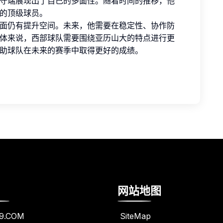
守端展现出了自己的多面性。随着时间的推移，他
的顶级球员。
面仍有提升空间。未来，他需要在稳定性、协作防
体来说，西部球队需要围绕亚历山大的特点进行更
助球队在未来的赛季中取得更好的成绩。
网站地图
9.COM
SiteMap