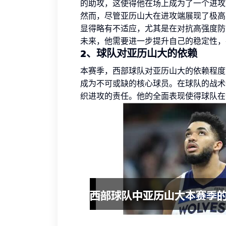
的助攻，这使得他在场上成为了一个进攻
然而，尽管亚历山大在进攻端展现了极高
显得略有不适应，尤其是在对抗高强度防
未来，他需要进一步提升自己的稳定性，
2、球队对亚历山大的依赖
本赛季，西部球队对亚历山大的依赖程度
成为不可或缺的核心球员。在球队的战术
织进攻的责任。他的全面表现使得球队在