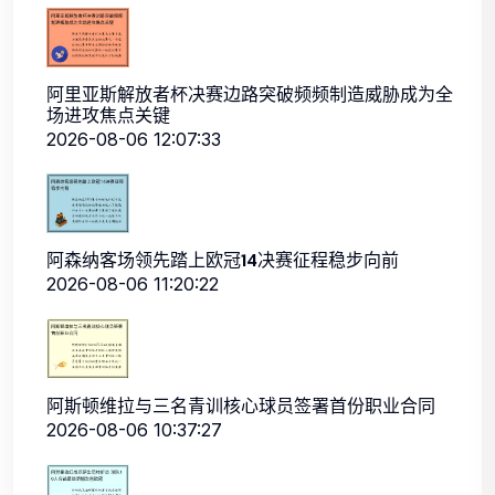
阿里亚斯解放者杯决赛边路突破频频制造威胁成为全
场进攻焦点关键
2026-08-06 12:07:33
阿森纳客场领先踏上欧冠14决赛征程稳步向前
2026-08-06 11:20:22
阿斯顿维拉与三名青训核心球员签署首份职业合同
2026-08-06 10:37:27