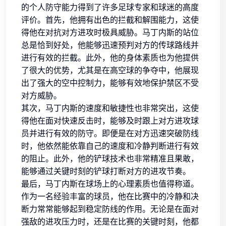
的个人防守能力得到了许多足球专家和球迷的高度
评价。首先，他拥有出色的拦截和解围能力，这使
得他在对抗对方进攻时极具威胁。马丁内斯的站位
总是恰到好处，他能够迅速预判对方的传球路线并
进行有效的拦截。此外，他的身体素质也为他提供
了很大的优势，尤其是在高空球的争夺中，他展现
出了强大的空中控制力，能够有效地保护禁区不受
对方威胁。
其次，马丁内斯的速度和敏捷性也非常突出，这使
得他在面对快速反击时，能够及时跟上对方进攻球
员并进行有效的防守。即便是在对方迅速突破防线
时，他依然能依靠自己的速度和冷静判断进行有效
的阻止。此外，他的铲球技术也非常精准且果敢，
能够通过关键时刻的铲球打断对方的进攻节奏。
最后，马丁内斯在球场上的心理素质也值得称道。
作为一名经验丰富的球员，他在比赛中的冷静和决
断力常常能够起到稳定防线的作用。无论是在面对
强敌的进攻压力时，还是在比赛的关键时刻，他都