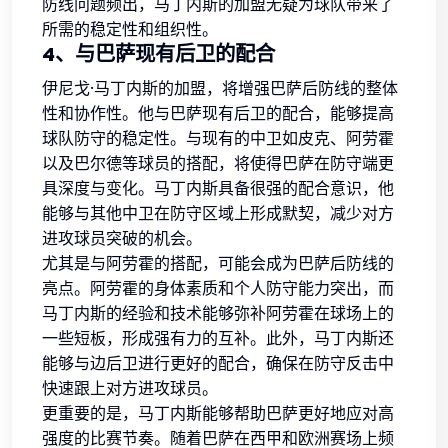
防线问题频出，马丁内斯的加盟无疑为球队带来了
所需的稳定性和组织性。
4、与巴萨现有后卫的配合
伊尼戈·马丁内斯的加盟，将增强巴萨后防线的整体
性和协作性。他与巴萨现有后卫的配合，能够提高
球队防守的稳定性。与现有的中卫如皮克、阿劳霍
以及巴尔德等球员的搭配，将使得巴萨在防守端更
具深度与变化。马丁内斯具备很强的配合意识，他
能够与其他中卫在防守区域上形成默契，减少对方
进攻球员突破的机会。
尤其是与阿劳霍的搭配，可能会成为巴萨后防线的
亮点。阿劳霍的身体素质和个人防守能力突出，而
马丁内斯的经验和技术能够弥补阿劳霍在球场上的
一些短板，形成强有力的互补。此外，马丁内斯还
能够与边后卫进行更好的配合，确保在防守反击中
快速跟上对方进攻球员。
更重要的是，马丁内斯能够帮助巴萨更好地应对高
强度的比赛节奏。随着巴萨在西甲和欧洲赛场上频