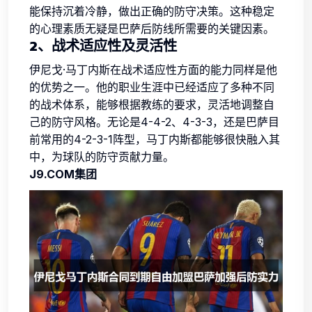
能保持沉着冷静，做出正确的防守决策。这种稳定
的心理素质无疑是巴萨后防线所需要的关键因素。
2、战术适应性及灵活性
伊尼戈·马丁内斯在战术适应性方面的能力同样是他
的优势之一。他的职业生涯中已经适应了多种不同
的战术体系，能够根据教练的要求，灵活地调整自
己的防守风格。无论是4-4-2、4-3-3，还是巴萨目
前常用的4-2-3-1阵型，马丁内斯都能够很快融入其
中，为球队的防守贡献力量。
J9.COM集团