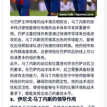
与巴萨主帅哈维的战术理念相契合，马丁内斯的技
术特点使他能够在哈维的战术体系中发挥重要作
用。巴萨注重控球并希望通过快速传导球来创造进
攻机会，马丁内斯则凭借其出色的传球能力，能够
在后场帮助球队进行快速的球权转换。他的短传和
长传精准度很高，这使得他在巴萨的后防线上可以
扮演更多的组织角色。
此外，马丁内斯的站位和位置感也符合巴萨对后卫
的要求。在巴萨的战术体系中，后卫需要具备较强
的进攻支持能力，而马丁内斯在防守中依然能够保
持良好的站位，确保防线的稳定性。他的战术适应
性和灵活性，使得他能够在不同的比赛环境和战术
要求下，都能发挥出自己的最佳水平。
3、伊尼戈·马丁内斯的领导作用