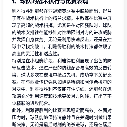
1、球队的战术执行与比赛表现
利雅得胜利能够在亚冠精英联赛中脱颖而出，得益
于其在战术执行上的精益求精。主教练在比赛中展
现了高超的战术指挥，尤其是在对阵强队时，球队
的战术安排往往能够针对性地限制对方的进攻威胁
并发挥自身优势。无论是利用快速反击，还是在控
球中寻找突破口，利雅得胜利的战术打法都体现了
高度的灵活性和适应性。
特别是在小组赛阶段，利雅得胜利展现了出色的防
守反击战术。通过严密的防线配合与高效的反击转
换，球队多次在逆境中抢占先机，成功拿下关键比
赛。在与西亚传统强队如伊蒂哈德和阿尔希拉尔的
对决中，利雅得胜利不仅能守住防线，还能够在进
攻端充分利用速度和技术突破对方防线，打出了不
少精彩的进攻配合。
此外，利雅得胜利的比赛表现稳定而高效。在面对
压力时，球队能够保持冷静并且在关键时刻做出果
断决策。无论是最后时刻的绝杀进球，还是在落后