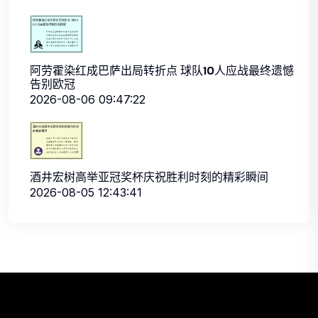
阿劳霍染红成巴萨出局转折点 球队10人应战最终遗憾
告别欧冠
2026-08-06 09:47:22
酒井宏树高举亚冠奖杯庆祝胜利时刻的精彩瞬间
2026-08-05 12:43:41