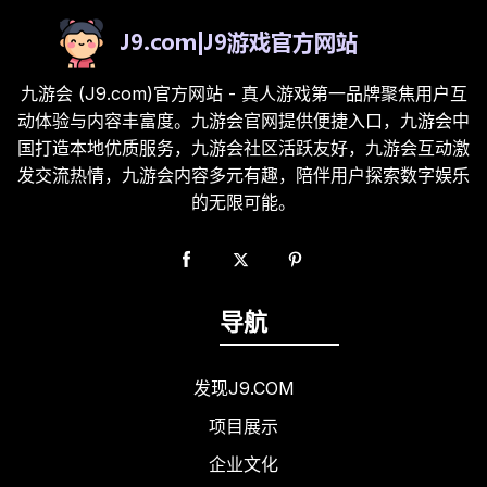
九游会 (J9.com)官方网站 - 真人游戏第一品牌聚焦用户互
动体验与内容丰富度。九游会官网提供便捷入口，九游会中
国打造本地优质服务，九游会社区活跃友好，九游会互动激
发交流热情，九游会内容多元有趣，陪伴用户探索数字娱乐
的无限可能。
导航
发现J9.COM
项目展示
企业文化