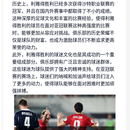
历史上，利雅得胜利已经多次获得沙特职业联赛的
冠军，并且在国内外赛事中都取得了不小的成绩。
这种深厚的足球文化和丰富的比赛经验，使得利雅
得胜利的球员在面对亚冠联赛这种高强度的比赛
时，能够更加从容应对挑战。俱乐部的历史荣耀不
仅是球队的财富，也成为激励球员们不断追求更高
荣誉的动力。
此外，利雅得胜利的球迷文化也是其成功的一个重
要组成部分。俱乐部拥有广泛且忠诚的球迷群体，
这些球迷为球队提供了强大的精神支持。在亚冠联
赛的赛场上，球迷们的呐喊和加油声给球员们注入
了更多的动力，使得球队能够在面对困难时更加顽
强拼搏。