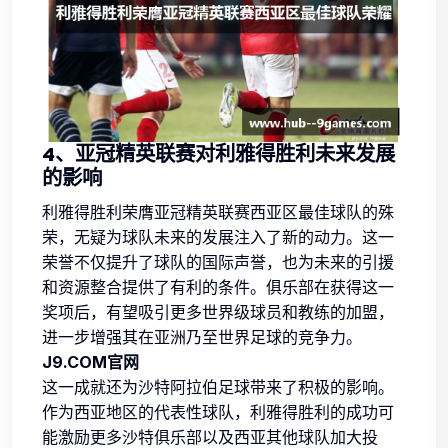
4、亚冠精英联赛对利雅得胜利未来发展
的影响
利雅得胜利荣膺亚冠精英联赛西亚区最佳球队的殊
荣，无疑为球队未来的发展注入了新的动力。这一
荣誉不仅提升了球队的国际声誉，也为未来的引援
和资源整合提供了有利的条件。俱乐部在获得这一
奖项后，有望吸引更多世界级球员和教练的加盟，
进一步增强其在亚洲乃至世界足球的竞争力。
J9.COM官网
这一成就还为沙特阿拉伯足球带来了积极的影响。
作为西亚地区的代表性球队，利雅得胜利的成功可
能激励更多沙特俱乐部以及西亚其他球队加大投