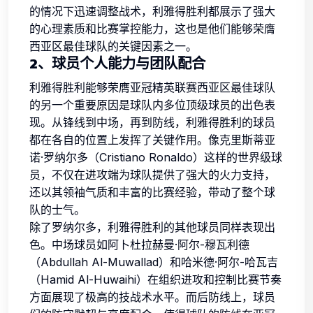
的情况下迅速调整战术，利雅得胜利都展示了强大
的心理素质和比赛掌控能力，这也是他们能够荣膺
西亚区最佳球队的关键因素之一。
2、球员个人能力与团队配合
利雅得胜利能够荣膺亚冠精英联赛西亚区最佳球队
的另一个重要原因是球队内多位顶级球员的出色表
现。从锋线到中场，再到防线，利雅得胜利的球员
都在各自的位置上发挥了关键作用。像克里斯蒂亚
诺·罗纳尔多（Cristiano Ronaldo）这样的世界级球
员，不仅在进攻端为球队提供了强大的火力支持，
还以其领袖气质和丰富的比赛经验，带动了整个球
队的士气。
除了罗纳尔多，利雅得胜利的其他球员同样表现出
色。中场球员如阿卜杜拉赫曼·阿尔-穆瓦利德
（Abdullah Al-Muwallad）和哈米德·阿尔-哈瓦吉
（Hamid Al-Huwaihi）在组织进攻和控制比赛节奏
方面展现了极高的技战术水平。而后防线上，球员