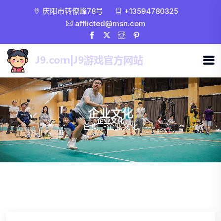
庆阳市转僚峰78号
+13594780325
afflicted@msn.com
企业文化
首页
-
企业文化