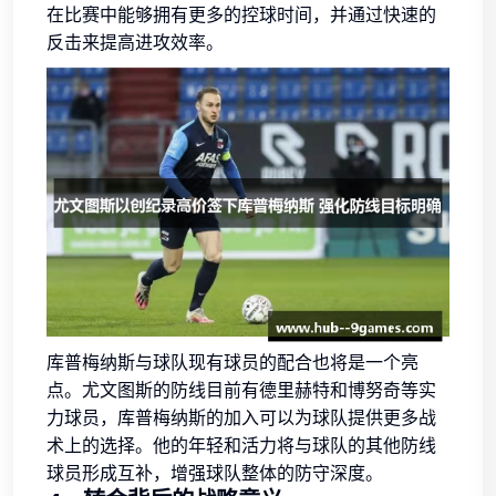
在比赛中能够拥有更多的控球时间，并通过快速的
反击来提高进攻效率。
库普梅纳斯与球队现有球员的配合也将是一个亮
点。尤文图斯的防线目前有德里赫特和博努奇等实
力球员，库普梅纳斯的加入可以为球队提供更多战
术上的选择。他的年轻和活力将与球队的其他防线
球员形成互补，增强球队整体的防守深度。