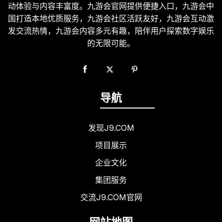
动体验与内容丰富度。九游会官网提供便捷入口，九游会中
国打造本地优质服务，九游会社区活跃友好，九游会互动激
发交流热情，九游会内容多元有趣，陪伴用户探索数字娱乐
的无限可能。
导航
发现J9.COM
项目展示
企业文化
集团服务
交流J9.COM官网