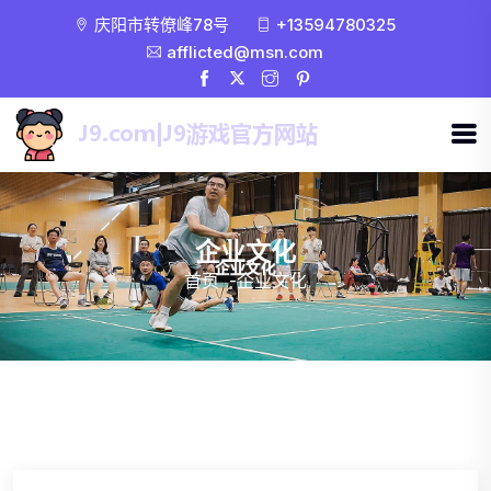
庆阳市转僚峰78号
+13594780325
afflicted@msn.com
企业文化
首页
-
企业文化