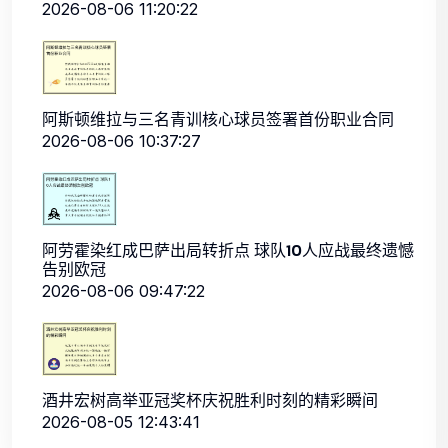
2026-08-06 11:20:22
阿斯顿维拉与三名青训核心球员签署首份职业合同
2026-08-06 10:37:27
阿劳霍染红成巴萨出局转折点 球队10人应战最终遗憾
告别欧冠
2026-08-06 09:47:22
酒井宏树高举亚冠奖杯庆祝胜利时刻的精彩瞬间
2026-08-05 12:43:41