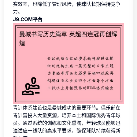
赛效率，也降低了管理风险，使球队长期保持竞争
力。
J9.COM平台
青训体系建设也是曼城成功的重要环节。俱乐部在
青训营投入大量资源，培养本土和国际优秀青年球
员。通过系统的训练和文化熏陶，年轻球员能够迅
速适应一线队的高水平要求，确保球队持续获得新