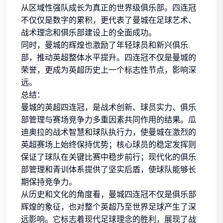
从区域性强队成长为真正的世界级俱乐部。四连冠
不仅仅是数字的累积，更代表了曼城在足球艺术、
战术理念和俱乐部建设上的全面成功。
同时，曼城的辉煌也激励了年轻球员和新兴俱乐
部，推动英超整体水平提升。四连冠不仅是曼城的
荣誉，更成为英超历史上一个标志性节点，影响深
远。
总结：
曼城的英超四连冠，是战术创新、球员实力、俱乐
部管理与赛场竞争力多重因素共同作用的结果。瓜
迪奥拉的战术智慧和球队执行力，使曼城在激烈的
英超赛场上始终保持优势；核心球员的稳定发挥则
保证了球队在关键比赛中稳步前行；现代化的俱乐
部管理和青训体系提供了坚实后盾，使球队能够长
期保持竞争力。
从历史和文化的角度看，曼城四连冠不仅是俱乐部
辉煌的象征，也对整个英超乃至世界足球产生了深
远影响。它标志着现代足球理念的胜利，展现了战