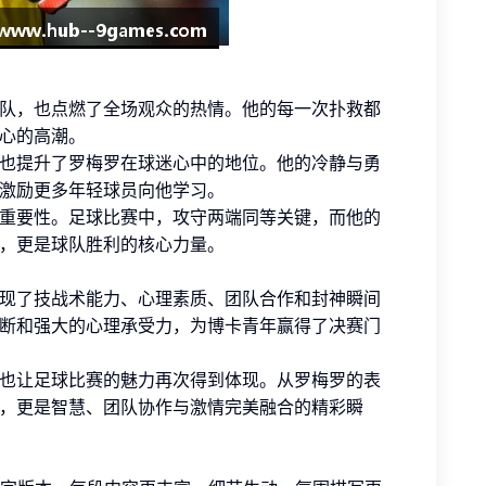
队，也点燃了全场观众的热情。他的每一次扑救都
心的高潮。
也提升了罗梅罗在球迷心中的地位。他的冷静与勇
激励更多年轻球员向他学习。
重要性。足球比赛中，攻守两端同等关键，而他的
，更是球队胜利的核心力量。
现了技战术能力、心理素质、团队合作和封神瞬间
断和强大的心理承受力，为博卡青年赢得了决赛门
也让足球比赛的魅力再次得到体现。从罗梅罗的表
，更是智慧、团队协作与激情完美融合的精彩瞬