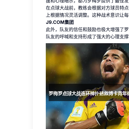
援和心理暗示，都为罗梅罗提供了最佳发
在点球大战前，教练会根据对方球员特点
上根据情况灵活调整。这种战术意识让每
J9.COM集团
此外，队友的信任和鼓励也极大增强了罗
队友的呼喊和支持形成了强大的心理支撑