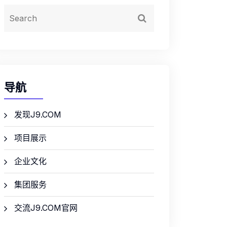
导航
发现J9.COM
项目展示
企业文化
集团服务
交流J9.COM官网