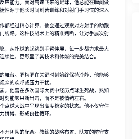
反应能力。面对高速飞来的足球，他总能在瞬间做
捷性源于他长时间刻苦训练和对射门手习惯的深入
作都经过精心计算。他会通过观察对方射手的助跑
门线路。这种技战术上的精准判断，让对手屡次射
脆，从扑球的起跳到手臂伸展，每一步都力求最大
连续性，更彰显了其技术和体能的完美结合。
的舞台。罗梅罗在关键时刻始终保持冷静，他能够
观众的欢呼或压力干扰。
素。他曾在多次国际大赛中经历点球生死战，熟知
时刻能够果断出击，而不是被情绪左右。
个点球大战中呈现出高度稳定的状态。他不仅守住
力拼搏，形成良性循环。
不开团队的配合。教练的战略布置、队友的防守支