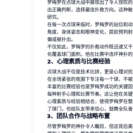
罗梅罗在点球大战中展现出了令人惊叹的
出正确判断，选择最佳扑救方向。这种敏
研究。
在每一次点球来临时，罗梅罗的站位和动
角度、身体姿态和眼神变化，提前预判射
偏或被扑出。
不仅如此，罗梅罗的扑救动作既迅速又干
化覆盖球门面积。他在比赛中连环神扑的
2、心理素质与比赛经验
点球大战不仅是技术比拼，更是心理对抗
在全场紧张的氛围下专注每一个球，不被
丰富的比赛经验也是罗梅罗成功的关键因
每种射手心理和比赛节奏。这让他在关键
心理素质与经验相结合，使得罗梅罗在整
了球门，也给队友带来信心，鼓舞全队奋
3、团队合作与战略布置
尽管罗梅罗的神扑令人瞩目，但这背后离