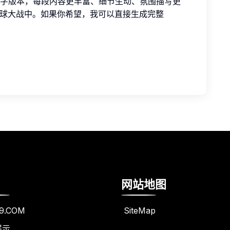
0 字版本，每段内容更丰富、细节生动、氛围描写更
球大战中。如果你希望，我可以直接生成完整
网站地图
9.COM
SiteMap
展示