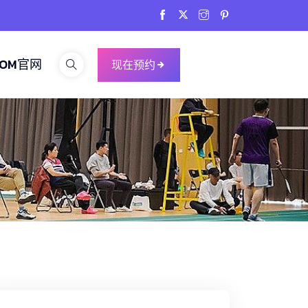
COM官网
现在预约