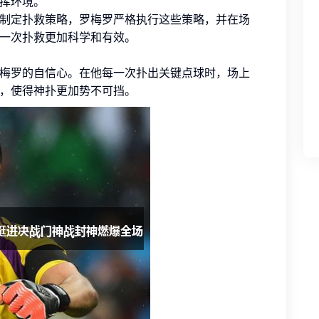
挥环境。
制定扑救策略，罗梅罗严格执行这些策略，并在场
一次扑救更加科学和有效。
梅罗的自信心。在他每一次扑出关键点球时，场上
，使得神扑更加势不可挡。