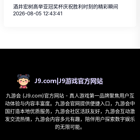
酒井宏树高举亚冠奖杯庆祝胜利时刻的精彩瞬间
2026-08-05 12:43:41
九游会 (J9.com)官方网站 - 真人游戏第一品牌聚焦用户互
动体验与内容丰富度。九游会官网提供便捷入口，九游会中
国打造本地优质服务，九游会社区活跃友好，九游会互动激
发交流热情，九游会内容多元有趣，陪伴用户探索数字娱乐
的无限可能。