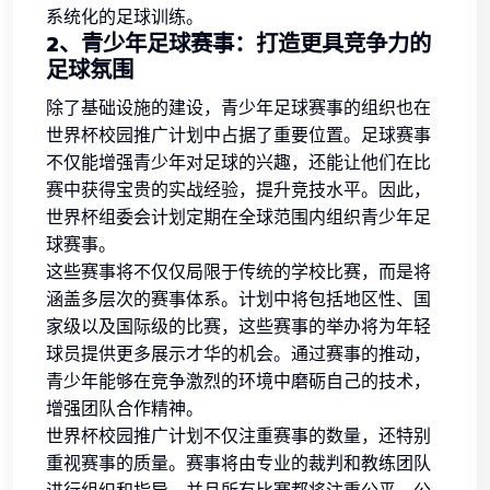
系统化的足球训练。
2、青少年足球赛事：打造更具竞争力的
足球氛围
除了基础设施的建设，青少年足球赛事的组织也在
世界杯校园推广计划中占据了重要位置。足球赛事
不仅能增强青少年对足球的兴趣，还能让他们在比
赛中获得宝贵的实战经验，提升竞技水平。因此，
世界杯组委会计划定期在全球范围内组织青少年足
球赛事。
这些赛事将不仅仅局限于传统的学校比赛，而是将
涵盖多层次的赛事体系。计划中将包括地区性、国
家级以及国际级的比赛，这些赛事的举办将为年轻
球员提供更多展示才华的机会。通过赛事的推动，
青少年能够在竞争激烈的环境中磨砺自己的技术，
增强团队合作精神。
世界杯校园推广计划不仅注重赛事的数量，还特别
重视赛事的质量。赛事将由专业的裁判和教练团队