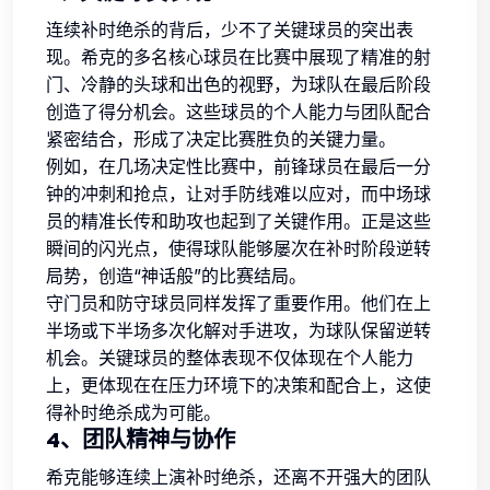
连续补时绝杀的背后，少不了关键球员的突出表
现。希克的多名核心球员在比赛中展现了精准的射
门、冷静的头球和出色的视野，为球队在最后阶段
创造了得分机会。这些球员的个人能力与团队配合
紧密结合，形成了决定比赛胜负的关键力量。
例如，在几场决定性比赛中，前锋球员在最后一分
钟的冲刺和抢点，让对手防线难以应对，而中场球
员的精准长传和助攻也起到了关键作用。正是这些
瞬间的闪光点，使得球队能够屡次在补时阶段逆转
局势，创造“神话般”的比赛结局。
守门员和防守球员同样发挥了重要作用。他们在上
半场或下半场多次化解对手进攻，为球队保留逆转
机会。关键球员的整体表现不仅体现在个人能力
上，更体现在在压力环境下的决策和配合上，这使
得补时绝杀成为可能。
4、团队精神与协作
希克能够连续上演补时绝杀，还离不开强大的团队