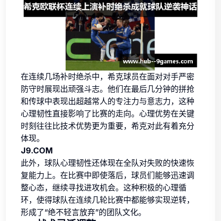
在连续几场补时绝杀中，希克球员在面对对手严密
防守时展现出顽强斗志。他们在最后几分钟的拼抢
和传球中表现出超越常人的专注力与意志力，这种
心理韧性直接影响了比赛的走向。心理优势在关键
时刻往往比技术优势更为重要，希克对此有着充分
体现。
J9.COM
此外，球队心理韧性还体现在全队对失败的快速恢
复能力上。在比赛中即使落后，球员们能够迅速调
整心态，继续寻找进攻机会。这种积极的心理循
环，使得球队在连续几轮比赛中都能够实现逆转，
形成了“绝不轻言放弃”的团队文化。