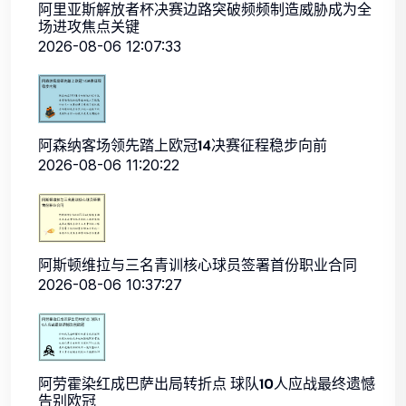
阿里亚斯解放者杯决赛边路突破频频制造威胁成为全
场进攻焦点关键
2026-08-06 12:07:33
阿森纳客场领先踏上欧冠14决赛征程稳步向前
2026-08-06 11:20:22
阿斯顿维拉与三名青训核心球员签署首份职业合同
2026-08-06 10:37:27
阿劳霍染红成巴萨出局转折点 球队10人应战最终遗憾
告别欧冠