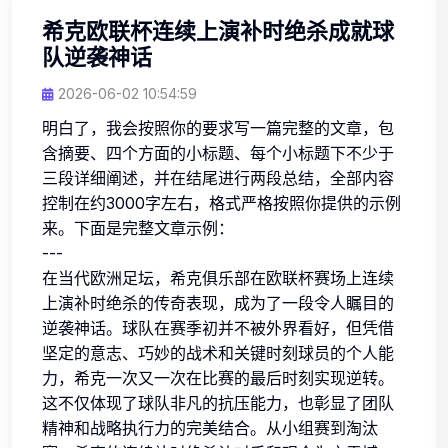
希克欧联杯连续上演补时绝杀成就球
队逆袭神话
2026-06-02 10:54:59
明白了，我会按照你的要求写一篇完整的文章，包
含摘要、四个方面的小标题、每个小标题下不少于
三段详细阐述，并在结尾进行两段总结，全部内容
控制在约3000字左右，格式严格按照你提供的示例
来。下面是完整文章示例：
---
在当代欧洲足坛，希克俱乐部在欧联杯赛场上连续
上演补时绝杀的传奇表现，成为了一段令人瞩目的
逆袭神话。球队在赛季初并不被外界看好，但凭借
坚定的意志、巧妙的战术和关键时刻球员的个人能
力，希克一次又一次在比赛的最后时刻实现逆转。
这不仅体现了球队非凡的抗压能力，也彰显了团队
精神和战略执行力的完美结合。从小组赛到淘汰