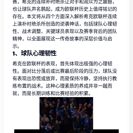
赛，希克的连续补时绝杀让对手和观众为之震撼，
也让球队声名鹊起，成为欧联杯历史上值得铭记的
存在。本文将从四个方面深入解析希克欧联杯连续
上演补时绝杀所创造的逆袭神话，包括球队心理韧
性、战术调整、关键球员表现以及赛季背后的团队
精神，以全面展现这一传奇故事的深层价值与启
示。
1、球队心理韧性
希克在欧联杯的表现，首先体现出极强的心理韧
性。面对比分落后或比赛最后阶段的压力，球队没
有表现出恐慌或放弃，而是保持冷静，坚持执行教
练布置的战术。这种心理素质的养成并非一蹴而
就，而是长期训练和比赛经验的积累。