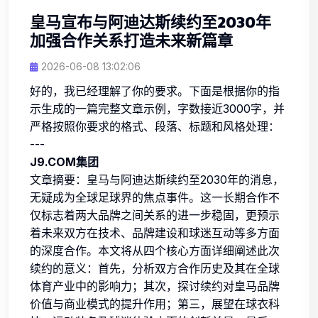
皇马宣布与阿迪达斯续约至2030年
加强合作关系打造未来新篇章
2026-06-08 13:02:06
好的，我已经理解了你的要求。下面是根据你的指
示生成的一篇完整文章示例，字数接近3000字，并
严格按照你要求的格式、段落、标题和风格处理：
---
J9.COM集团
文章摘要：皇马与阿迪达斯续约至2030年的消息，
无疑成为全球足球界的焦点事件。这一长期合作不
仅标志着两大品牌之间关系的进一步稳固，更预示
着未来双方在技术、品牌建设和球迷互动等多方面
的深度合作。本文将从四个核心方面详细阐述此次
续约的意义：首先，分析双方合作历史及其在全球
体育产业中的影响力；其次，探讨续约对皇马品牌
价值与商业模式的提升作用；第三，展望在球衣科