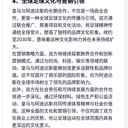
4、全球足球文化与营销引领
皇马与阿迪达斯的长期合作，不仅是一场商业合
作，更是一种全球足球文化的传播与引领。双方通
过联合推广、慈善项目和文化活动，将足球精神传
递给全球受众，塑造了独特的品牌文化形象。续约
至2030年，意味着这种文化影响力将在未来持续扩
大。
在营销策略方面，双方将继续探索跨界合作和创新
营销模式。通过与时尚、科技、娱乐等领域的联
动，皇马与阿迪达斯能够创造更多话题性和品牌价
值。这不仅提升了俱乐部的国际形象，也为阿迪达
斯在全球市场树立了领先的品牌影响力。
此外，双方在社会责任和可持续发展方面的合作也
将进一步深化。通过环保材料、绿色生产和公益活
动，皇马与阿迪达斯共同传递体育精神与社会价值
观。这种全面的文化和营销引领，不仅巩固了双方
在商业上的优势，也让足球运动在全球范围内具有
更深远的文化意义。