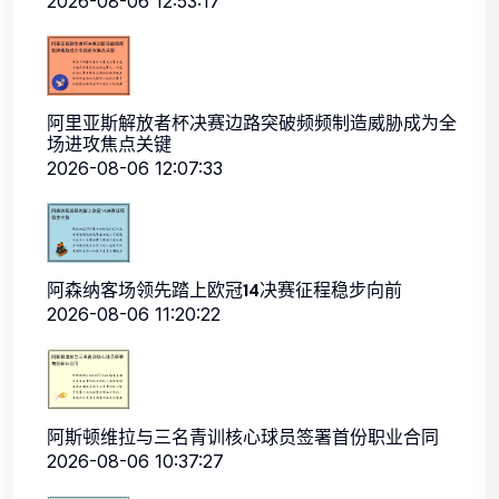
2026-08-06 12:53:17
阿里亚斯解放者杯决赛边路突破频频制造威胁成为全
场进攻焦点关键
2026-08-06 12:07:33
阿森纳客场领先踏上欧冠14决赛征程稳步向前
2026-08-06 11:20:22
阿斯顿维拉与三名青训核心球员签署首份职业合同
2026-08-06 10:37:27