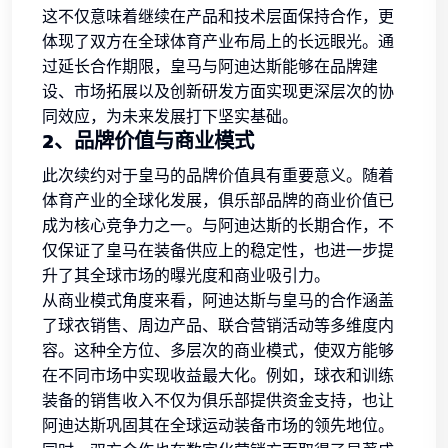
这不仅意味着继续在产品和技术层面保持合作，更
体现了双方在全球体育产业布局上的长远眼光。通
过延长合作期限，皇马与阿迪达斯能够在品牌建
设、市场拓展以及创新研发方面实现更深层次的协
同效应，为未来发展打下坚实基础。
2、品牌价值与商业模式
此次续约对于皇马的品牌价值具有重要意义。随着
体育产业的全球化发展，俱乐部品牌的商业价值已
成为核心竞争力之一。与阿迪达斯的长期合作，不
仅保证了皇马在装备供应上的稳定性，也进一步提
升了其全球市场的曝光度和商业吸引力。
从商业模式角度来看，阿迪达斯与皇马的合作涵盖
了球衣销售、周边产品、联合营销活动等多维度内
容。这种全方位、多层次的商业模式，使双方能够
在不同市场中实现收益最大化。例如，球衣和训练
装备的销售收入不仅为俱乐部提供资金支持，也让
阿迪达斯巩固其在全球运动装备市场的领先地位。