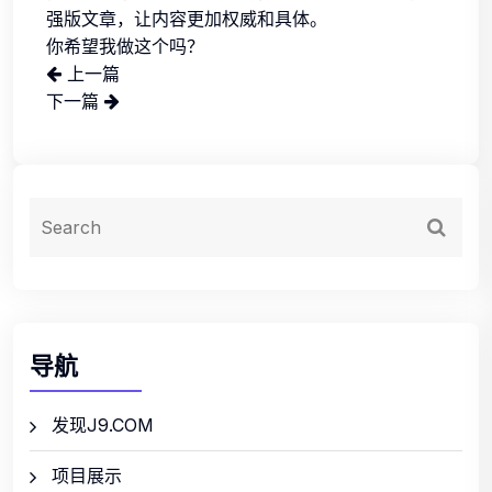
强版文章，让内容更加权威和具体。
你希望我做这个吗？
上一篇
下一篇
导航
发现J9.COM
项目展示