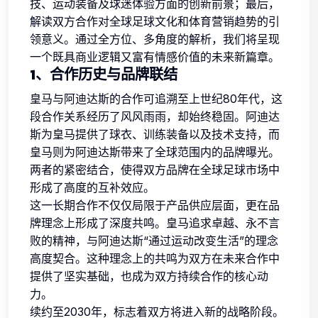
技、运动装备及球迷体验方面的创新前景；最后，
解读双方合作对全球足球文化和体育营销趋势的引
领意义。通过全方位、多角度的解析，我们将呈现
一个既具商业逻辑又富有情感价值的未来新篇章。
1、合作历史与品牌联结
皇马与阿迪达斯的合作可追溯至上世纪80年代，这
段合作关系经历了风风雨雨，却始终稳固。阿迪达
斯为皇马提供了球衣、训练装备以及技术支持，而
皇马则为阿迪达斯带来了全球范围内的品牌曝光。
两者的紧密结合，使得双方品牌在全球足球市场中
形成了高度的互补效应。
这一长期合作不仅仅局限于产品供应层面，更在品
牌理念上形成了深度共鸣。皇马追求卓越、永不言
败的精神，与阿迪达斯“通过运动改变生活”的理念
高度契合。这种理念上的共鸣为双方在未来合作中
提供了坚实基础，也成为双方持续合作的核心动
力。
续约至2030年，标志着双方将进入新的战略阶段。