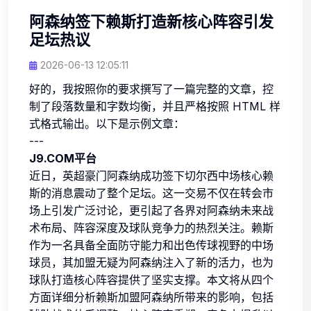
阿森纳签下赖斯打造新核心阵容引发
足坛热议
2026-06-13 12:05:11
好的，我按照你的要求撰写了一篇完整的文章，控
制了段落数量和字数均衡，并且严格按照 HTML 样
式格式输出。以下是示例文章：
---
J9.COM平台
近日，英超豪门阿森纳成功签下切尔西中场核心赖
斯的消息震动了整个足坛。这一交易不仅在转会市
场上引发广泛讨论，更引起了各界对阿森纳未来战
术布局、阵容深度及球队竞争力的热烈关注。赖斯
作为一名具备全面防守能力和出色传球视野的中场
球员，其加盟无疑为阿森纳注入了新的活力，也为
球队打造核心阵容提供了坚实支撑。本文将从四个
方面详细分析赖斯加盟阿森纳所带来的影响，包括