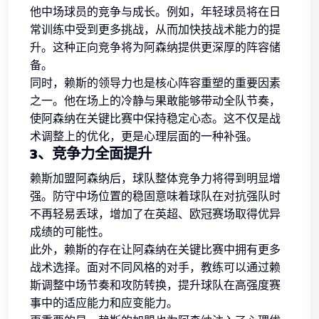
他中场球员的竞争与成长。例如，年轻球员将在日
常训练中受到更多挑战，从而加快技战术能力的提
升。这种正向竞争将为阿森纳提供更深厚的阵容储
备。
同时，赖斯的领导力也是核心阵容重塑的重要因素
之一。他在场上的冷静与果敢能够带动全队节奏，
使阿森纳在关键比赛中保持稳定心态。这不仅是战
术调整上的优化，更是心理层面的一种补强。
3、竞争力全面提升
赖斯加盟阿森纳后，球队整体竞争力将得到明显增
强。防守中场位置的稳固意味着球队在对抗强队时
不再轻易丢球，增加了在英超、欧冠赛场取得优异
成绩的可能性。
此外，赖斯的存在让阿森纳在关键比赛中拥有更多
战术选择。面对不同风格的对手，教练可以通过赖
斯调整中场节奏和攻防转换，提升球队在高强度赛
事中的适应能力和应变能力。