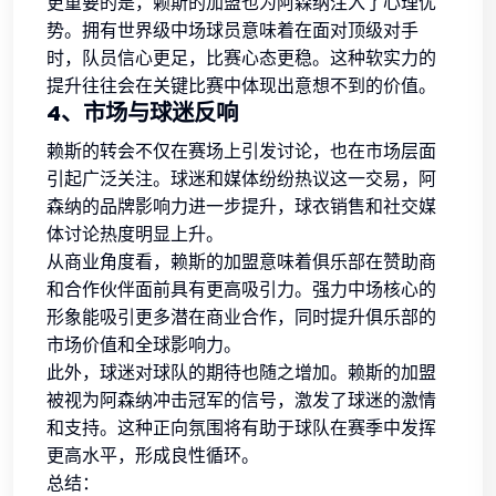
更重要的是，赖斯的加盟也为阿森纳注入了心理优
势。拥有世界级中场球员意味着在面对顶级对手
时，队员信心更足，比赛心态更稳。这种软实力的
提升往往会在关键比赛中体现出意想不到的价值。
4、市场与球迷反响
赖斯的转会不仅在赛场上引发讨论，也在市场层面
引起广泛关注。球迷和媒体纷纷热议这一交易，阿
森纳的品牌影响力进一步提升，球衣销售和社交媒
体讨论热度明显上升。
从商业角度看，赖斯的加盟意味着俱乐部在赞助商
和合作伙伴面前具有更高吸引力。强力中场核心的
形象能吸引更多潜在商业合作，同时提升俱乐部的
市场价值和全球影响力。
此外，球迷对球队的期待也随之增加。赖斯的加盟
被视为阿森纳冲击冠军的信号，激发了球迷的激情
和支持。这种正向氛围将有助于球队在赛季中发挥
更高水平，形成良性循环。
总结：