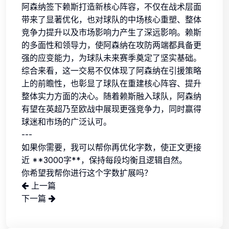
阿森纳签下赖斯打造新核心阵容，不仅在战术层面
带来了显著优化，也对球队的中场核心重塑、整体
竞争力提升以及市场影响力产生了深远影响。赖斯
的多面性和领导力，使阿森纳在攻防两端都具备更
强的应变能力，为球队未来赛季奠定了坚实基础。
综合来看，这一交易不仅体现了阿森纳在引援策略
上的前瞻性，也彰显了球队在重建核心阵容、提升
整体实力方面的决心。随着赖斯融入球队，阿森纳
有望在英超乃至欧战中展现更强竞争力，同时赢得
球迷和市场的广泛认可。
---
如果你需要，我可以帮你再优化字数，使正文更接
近 **3000字**，保持每段均衡且逻辑自然。
你希望我帮你进行这个字数扩展吗？
上一篇
下一篇