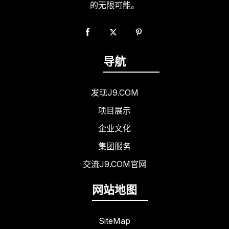
的无限可能。
导航
发现J9.COM
项目展示
企业文化
集团服务
交流J9.COM官网
网站地图
SiteMap