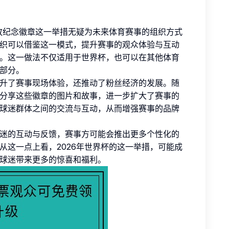
发放纪念徽章这一举措无疑为未来体育赛事的组织方式
织可以借鉴这一模式，提升赛事的观众体验与互动
。这一做法不仅适用于世界杯，也可以在其他体育
部分。
升了赛事现场体验，还推动了粉丝经济的发展。随
分享这些徽章的图片和故事，进一步扩大了赛事的
球迷群体之间的交流与互动，从而增强赛事的品牌
迷的互动与反馈，赛事方可能会推出更多个性化的
从这一点上看，2026年世界杯的这一举措，可能成
球迷带来更多的惊喜和福利。