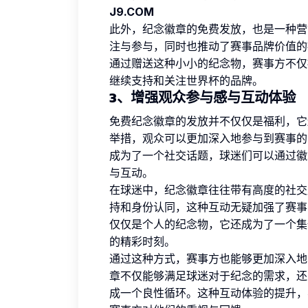
J9.COM
此外，纪念徽章的免费发放，也是一种营
注与参与，同时也推动了赛事品牌价值的
通过赠送这种小小的纪念物，赛事方不仅
继续支持和关注世界杯的品牌。
3、增强观众参与感与互动体验
免费纪念徽章的发放并不仅仅是福利，它
举措，观众可以更加深入地参与到赛事的
成为了一个社交话题，球迷们可以通过徽
与互动。
在球迷中，纪念徽章往往带有高度的社交
持和身份认同，这种互动无疑加强了赛事
仅仅是个人的纪念物，它还成为了一个集
的精彩时刻。
通过这种方式，赛事方也能够更加深入地
章不仅能够满足球迷对于纪念的需求，还
成一个良性循环。这种互动体验的提升，