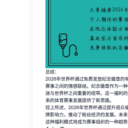
总结：
2026年世界杯通过免费发放纪念徽章
赛事之间的情感联结。纪念徽章作为一种
迷与世界杯之间重要的纽带。这一福利的
来的体育赛事发展提供了新思路。
综上所述，2026年世界杯通过提升观
牌影响力，推动了粉丝经济的发展。未来
这种福利模式将成为赛事组织的一种趋势