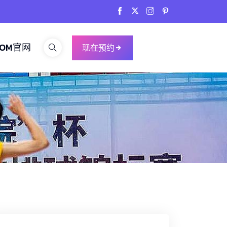
COM官网
现在预约