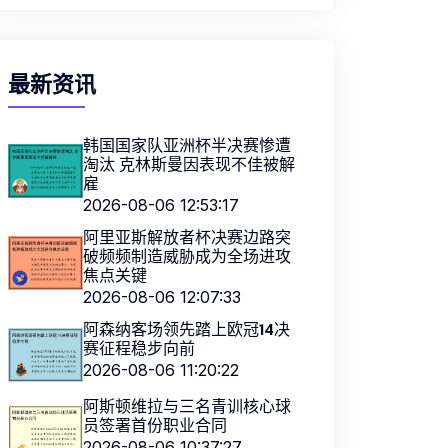
最新资讯
韩国国家队亚洲杯半决赛惨遭
淘汰 克林斯曼因表现不佳被解
雇
2026-08-06 12:53:17
阿里亚斯解放者杯决赛边路突
破频频制造威胁成为全场进攻
焦点关键
2026-08-06 12:07:33
阿森纳客场领先踏上欧冠14决
赛征程稳步向前
2026-08-06 11:20:22
阿斯顿维拉与三名青训核心球
员签署首份职业合同
2026-08-06 10:37:27