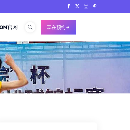
COM官网
现在预约