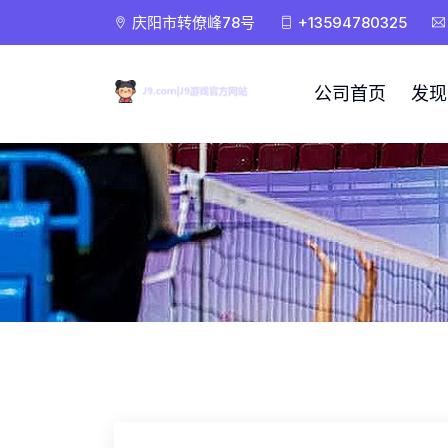
庆阳市转僚峰78号
+13594780325
公司首页
发现J