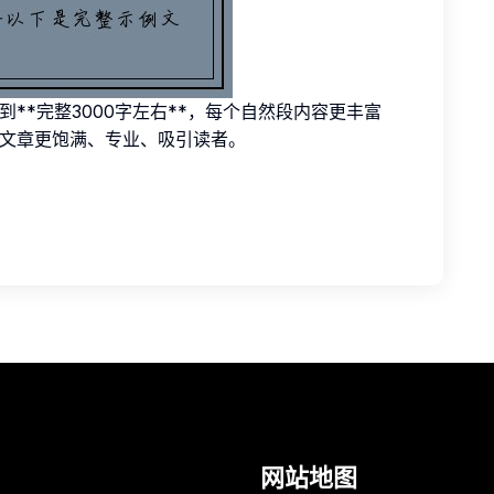
**完整3000字左右**，每个自然段内容更丰富
文章更饱满、专业、吸引读者。
？
网站地图