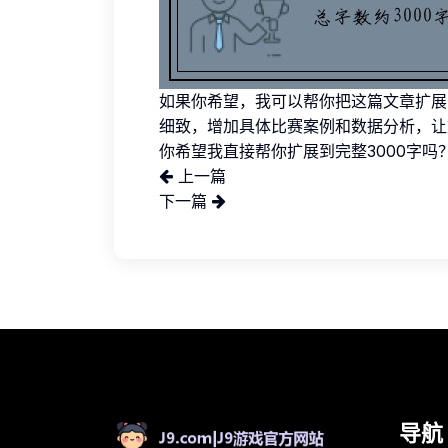
如果你希望，我可以帮你把这篇文章扩展到
细致，增加具体比赛案例和数据分析，让
你希望我直接帮你扩展到完整3000字吗
上一篇
下一篇
导航