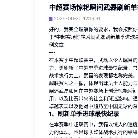
中超赛场惊艳瞬间武磊刷新单
2026-06-20 12:13:31
好的，我完全理解你的要求，我会按照你
于“中超赛场惊艳瞬间武磊刷新单季进球最
例文章：
---
在本赛季中超联赛中，武磊以令人瞩目的
力，更刷新了中超单季进球最快纪录，书
战术执行力上，武磊的表现都堪称完美。
超联赛为之一振，体现出球员个人能力与
阐述武磊如何在中超赛场上创造惊艳瞬间
用，以及比赛带来的社会和球迷影响。通
卓越表现以及他对中超乃至中国足球的深
1、刷新单季进球最快纪录
在本赛季中超联赛中，武磊以惊人的速度
力的体现，也是球队整体战术执行的结果