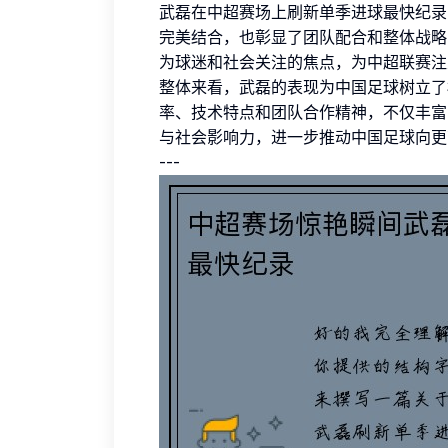
武磊在中超赛场上刷新单季进球最快纪录
完美结合，也彰显了团队配合和整体战略
为球迷和社会关注的焦点，为中超联赛注
整体来看，武磊的表现为中国足球树立了
率、技术特点和团队合作精神，不仅丰富
与社会影响力，进一步推动中国足球向更
---