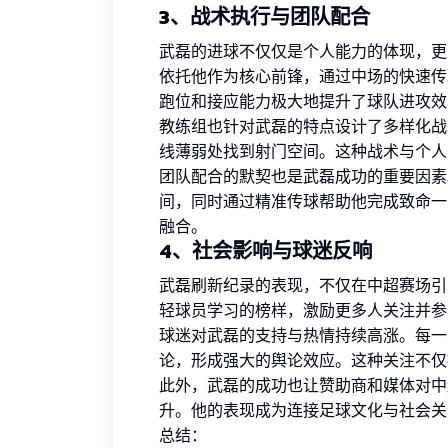
3、战术执行与团队配合
武磊的进球不仅仅是个人能力的体现，更
依托他作为核心前锋，通过中场的快速传
跑位和接应能力极大地提升了球队进攻效
教练组也针对武磊的特点设计了多样化战
线薄弱处找到射门空间。这种战术与个人
团队配合的默契也是武磊成功的重要因素
间，同时通过精准传球帮助他完成致命一
融合。
4、社会影响与球迷反响
武磊刷新纪录的表现，不仅在中超赛场引
轻球员学习的榜样，激励更多人关注并参
球迷对武磊的支持与热情持续高涨。每一
论，形成强大的舆论效应。这种关注不仅
此外，武磊的成功也让赞助商和媒体对中
升。他的表现成为连接足球文化与社会关
总结：