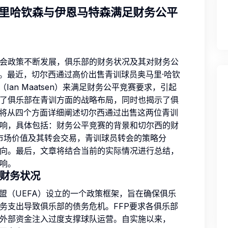
里哈钦森与伊恩马特森满足财务公平
会政策不断发展，俱乐部的财务状况及其对财务公
注。最近，切尔西通过高价出售青训球员奥马里·哈钦
特森（Ian Maatsen）来满足财务公平竞赛要求，引起
了俱乐部在青训方面的战略布局，同时也揭示了俱
文将从四个方面详细阐述切尔西通过出售这两位青训
响，具体包括：财务公平竞赛的背景和切尔西的财
的市场价值及其转会交易，青训球员转会的策略分
向。最后，文章将结合当前的实际情况进行总结，
响。
的财务状况
盟（UEFA）设立的一个政策框架，旨在确保俱乐
务支出导致俱乐部的债务危机。FFP要求各俱乐部
外部资金注入过度支撑球队运营。自实施以来，