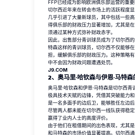
FFP已经成为影响欧洲俱乐部运营的重
切尔西近年来在转会市场上的活跃程度显
几乎引进了大量新球员，其中包括一些高
得俱乐部的财政压力显著增加，尤其是在
须通过某种方式弥补财政赤字。
因此，出售部分青训球员成为了切尔西的
特森这样的青训球员，切尔西不仅能够在
担，缓解俱乐部的财政压力。这种策略有
中不会因为财政问题遭遇处罚。
J9.COM
2、奥马里·哈钦森与伊恩·马特
奥马里·哈钦森和伊恩·马特森是切尔西
极具技术天赋的边锋，凭借其突破能力和
是一名多面手的边后卫，能够胜任左边后
尽管两人都未能在切尔西一线队获得稳定
赢得了业内人士的高度评价。
由于他们在租借期间的出色表现，尤其是
和马特森的市场价值显著提高。切尔西通