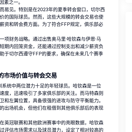
要因素之一。
而易见。特别是在2023年的夏季转会窗口，切尔西
价的国际球员。然而，这些大规模的转会交易也使
薪资和转会费方面。为了符合FFP规定，俱乐部必
一项财务战略。通过出售奥马里·哈钦森与伊恩·马
短期内回笼资金，还能通过控制支出和减少薪资负
助于切尔西遵守FFP的要求，确保在未来几个赛季
森的市场价值与转会交易
青训系统中两位潜力十足的年轻球员。哈钦森是一位
速度，迅速吸引了多家俱乐部的关注。而马特森则
卫和左翼位置，具备很强的进攻与防守平衡能力。
的出场机会，但他们在租借到其他俱乐部后的表现
在英冠联赛和其他欧洲赛事中的亮眼数据，哈钦森
过评估市场需求以及球员潜力，设定了相对较高的