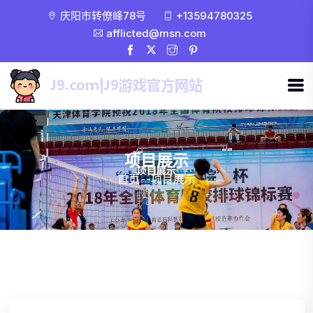
庆阳市转僚峰78号
+13594780325
afflicted@msn.com
项目展示
首页
-
项目展示