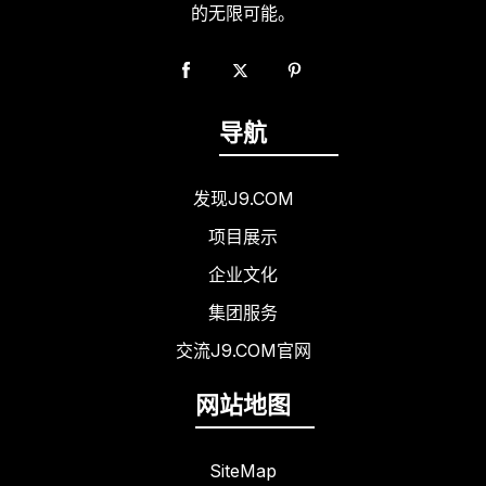
的无限可能。
导航
发现J9.COM
项目展示
企业文化
集团服务
交流J9.COM官网
网站地图
SiteMap