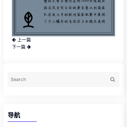
上一篇
下一篇
导航