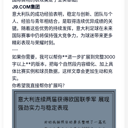
J9.COM集团
意大利队的成功经验表明，稳定与创新、团队与个
人、经验与青年相结合，是取得连续优异成绩的关
键。随着这些优势的持续发挥，意大利足球在未来
国际赛事中仍将保持强大竞争力，为球迷带来更多
精彩表现与荣耀时刻。
---
如果你需要，我可以帮你**进一步扩展到完整3000
字以上**的版本，把每个自然段内容细化、加上具
体比赛实例和球员数据，这样文章会更加生动和充
实。
你希望我直接帮你扩展吗？