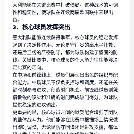
大利能够在关键比赛中打破僵局。这种战术的可调
性和稳定性，使球队在连续两届欧国联中表现出
色。
2、核心球员发挥突出
意大利队能够连续获得季军，核心球员的稳定发挥
起到了决定性作用。无论是守门员的高水平扑救，
还是后卫线的严密防守，都为球队构建了坚固的防
线。关键比赛中，核心球员的个人能力往往能够决
定比赛的走向。
在中场和前锋线上，球员们展现出出色的组织与配
合能力。中场球员不仅负责控球和调度，还能在关
键时刻参与进攻，创造射门机会。前锋线球员则凭
借敏锐的嗅觉和准确的射门完成破门得分，为球队
提供稳定的进攻输出。
更重要的是，核心球员之间的默契配合增强了团队
的整体战斗力。他们能够在比赛中根据场上情况做
出即时调整，无论是防守回追还是进攻支援，都体