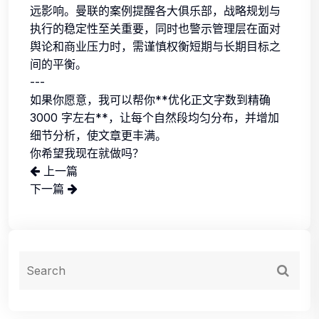
远影响。曼联的案例提醒各大俱乐部，战略规划与
执行的稳定性至关重要，同时也警示管理层在面对
舆论和商业压力时，需谨慎权衡短期与长期目标之
间的平衡。
---
如果你愿意，我可以帮你**优化正文字数到精确
3000 字左右**，让每个自然段均匀分布，并增加
细节分析，使文章更丰满。
你希望我现在就做吗？
上一篇
下一篇