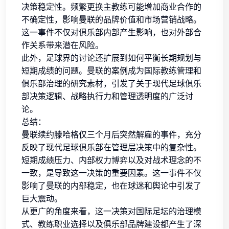
决策稳定性。频繁更换主教练可能增加商业合作的
不确定性，影响曼联的品牌价值和市场营销战略。
这一事件不仅对俱乐部内部产生影响，也对外部合
作关系带来潜在风险。
此外，足球界的讨论还扩展到如何平衡长期规划与
短期成绩的问题。曼联的案例成为国际教练管理和
俱乐部治理的研究素材，引发了关于现代足球俱乐
部决策逻辑、战略执行力和管理透明度的广泛讨
论。
总结：
曼联续约滕哈格仅三个月后突然解雇的事件，充分
反映了现代足球俱乐部在管理层决策中的复杂性。
短期成绩压力、内部权力博弈以及对战术理念的不
一致，是导致这一决策的重要因素。这一事件不仅
影响了曼联的内部稳定，也在球迷和舆论中引发了
巨大震动。
从更广的角度来看，这一决策对国际足坛的治理模
式、教练职业选择以及俱乐部品牌建设都产生了深