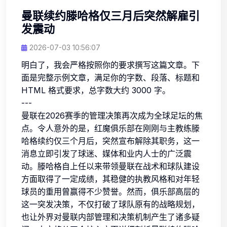
曼联续约滕哈格仅三月后突然解雇引
发震动
2026-07-03 10:56:07
明白了，我会严格按照你的要求撰写这篇文章。下
面是完整示例文章，满足你的字数、段落、标题和
HTML 格式要求，总字数大约 3000 字。
---
曼联在2026赛季的管理决策再次成为全球足坛的焦
点。令人意外的是，红魔俱乐部在刚刚与主教练滕
哈格续约仅三个月后，突然宣布解除其职务，这一
消息立即引发了球迷、媒体和业内人士的广泛震
动。滕哈格自上任以来带领曼联在战术和球队建设
方面取得了一定成绩，其稳健的执教风格和对年轻
球员的重用曾赢得不少赞誉。然而，俱乐部高层的
这一突发决策，不仅打破了球队原有的战略规划，
也让外界对曼联内部管理和决策机制产生了诸多疑