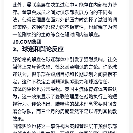
此外，曼联高层在决策过程中可能存在内部权力博
弈。董事会成员之间对俱乐部发展方向的不同看
法，使得管理层在面对外部压力时选择了激进的调
整策略。这种内部权力的不稳定性，也解释了为何
一位刚续约的主教练会在短时间内被解雇。
J9.COM集团
2、球迷和舆论反应
滕哈格的解雇在球迷群体中引发了强烈反响。社交
媒体上充斥着失望、愤怒甚至嘲讽的言论。许多球
迷认为，俱乐部在短期目标和长期规划之间摇摆不
定，这种不稳定会削弱球队凝聚力和球迷信任。
媒体的评论也异常尖锐。英国主流体育媒体普遍认
为，这一决策显示了曼联管理层在战略执行上的短
视行为。评论指出，滕哈格的战术理念需要时间去
磨合球队，而三个月的周期显然不足以评判其执教
效果。
国际舆论也将这一事件视为英超管理层干预俱乐部