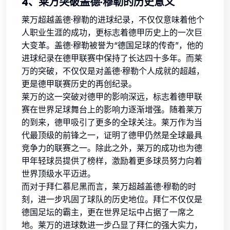
4、莱万突破盖德·穆勒的历史意义
莱万超越盖德·穆勒的进球纪录，不仅仅意味着他个
人职业生涯的成功，更标志着德甲历史上的一次巨
大变革。盖德·穆勒被誉为“德国足球的传奇”，他的
进球纪录在德甲联赛中保持了长达四十多年。而莱
万的突破，不仅仅是对盖德·穆勒个人成就的超越，
更是德甲联赛历史的再创纪录。
莱万的这一突破对德甲的影响深远，标志着德甲联
赛在世界足球舞台上的影响力逐渐增强。随着莱万
的到来，德甲吸引了更多的全球关注。莱万作为当
代最顶级的前锋之一，证明了德甲仍然是全球最具
竞争力的联赛之一。除此之外，莱万的成功也为德
甲年轻球员提供了榜样，激励着更多球员努力向着
世界顶级水平迈进。
而对于拜仁慕尼黑而言，莱万超越盖德·穆勒的时
刻，进一步巩固了球队的历史地位。拜仁不仅仅是
德国足坛的霸主，更在世界足坛中占据了一席之
地。莱万的进球数进一步凸显了拜仁的强大实力，