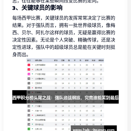
志，往往能够在某些瞬间改变比赛的走向。
3、关键球员的影响
每场西甲比赛，关键球员的发挥常常决定了比赛的
结果。对于强队而言，拥有一批世界级球员，像梅
西、贝尔、阿扎尔这样的球员，无疑是赢得比赛的
决定性因素。无论是个人突破、精确传球，还是决
定性进球，强队中的超级球员总是能在关键时刻挺
身而出。