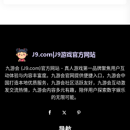
九游会 (J9.com)官方网站 - 真人游戏第一品牌聚焦用户互
动体验与内容丰富度。九游会官网提供便捷入口，九游会中
国打造本地优质服务，九游会社区活跃友好，九游会互动激
发交流热情，九游会内容多元有趣，陪伴用户探索数字娱乐
的无限可能。
导航