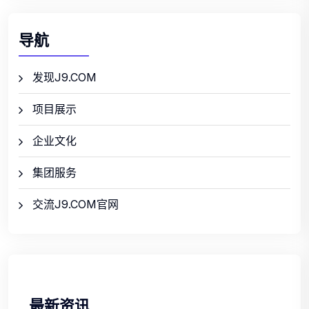
导航
发现J9.COM
项目展示
企业文化
集团服务
交流J9.COM官网
最新资讯