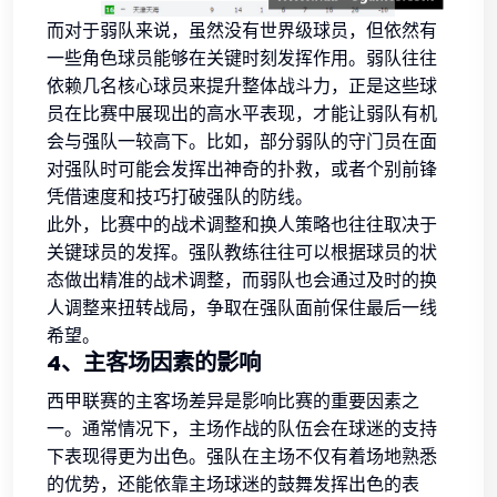
而对于弱队来说，虽然没有世界级球员，但依然有
一些角色球员能够在关键时刻发挥作用。弱队往往
依赖几名核心球员来提升整体战斗力，正是这些球
员在比赛中展现出的高水平表现，才能让弱队有机
会与强队一较高下。比如，部分弱队的守门员在面
对强队时可能会发挥出神奇的扑救，或者个别前锋
凭借速度和技巧打破强队的防线。
此外，比赛中的战术调整和换人策略也往往取决于
关键球员的发挥。强队教练往往可以根据球员的状
态做出精准的战术调整，而弱队也会通过及时的换
人调整来扭转战局，争取在强队面前保住最后一线
希望。
4、主客场因素的影响
西甲联赛的主客场差异是影响比赛的重要因素之
一。通常情况下，主场作战的队伍会在球迷的支持
下表现得更为出色。强队在主场不仅有着场地熟悉
的优势，还能依靠主场球迷的鼓舞发挥出色的表