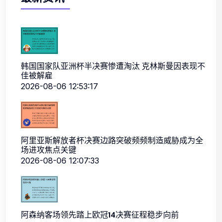
韩国国家队亚洲杯半决赛惨遭淘汰 克林斯曼因表现不
佳被解雇
2026-08-06 12:53:17
阿里亚斯解放者杯决赛边路突破频频制造威胁成为全
场进攻焦点关键
2026-08-06 12:07:33
阿森纳客场领先踏上欧冠14决赛征程稳步向前