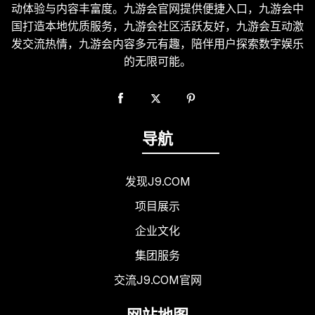
动体验与内容丰富度。九游会官网提供便捷入口，九游会中
国打造本地优质服务，九游会社区活跃友好，九游会互动激
发交流热情，九游会内容多元有趣，陪伴用户探索数字娱乐
的无限可能。
导航
发现J9.COM
项目展示
企业文化
集团服务
交流J9.COM官网