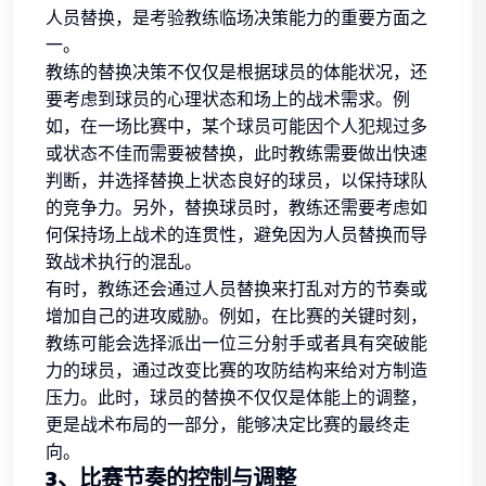
人员替换，是考验教练临场决策能力的重要方面之
一。
教练的替换决策不仅仅是根据球员的体能状况，还
要考虑到球员的心理状态和场上的战术需求。例
如，在一场比赛中，某个球员可能因个人犯规过多
或状态不佳而需要被替换，此时教练需要做出快速
判断，并选择替换上状态良好的球员，以保持球队
的竞争力。另外，替换球员时，教练还需要考虑如
何保持场上战术的连贯性，避免因为人员替换而导
致战术执行的混乱。
有时，教练还会通过人员替换来打乱对方的节奏或
增加自己的进攻威胁。例如，在比赛的关键时刻，
教练可能会选择派出一位三分射手或者具有突破能
力的球员，通过改变比赛的攻防结构来给对方制造
压力。此时，球员的替换不仅仅是体能上的调整，
更是战术布局的一部分，能够决定比赛的最终走
向。
3、比赛节奏的控制与调整