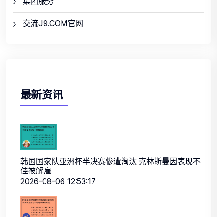
集团服务
交流J9.COM官网
最新资讯
韩国国家队亚洲杯半决赛惨遭淘汰 克林斯曼因表现不
佳被解雇
2026-08-06 12:53:17