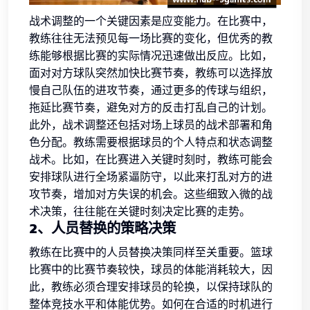
战术调整的一个关键因素是应变能力。在比赛中，
教练往往无法预见每一场比赛的变化，但优秀的教
练能够根据比赛的实际情况迅速做出反应。比如，
面对对方球队突然加快比赛节奏，教练可以选择放
慢自己队伍的进攻节奏，通过更多的传球与组织，
拖延比赛节奏，避免对方的反击打乱自己的计划。
此外，战术调整还包括对场上球员的战术部署和角
色分配。教练需要根据球员的个人特点和状态调整
战术。比如，在比赛进入关键时刻时，教练可能会
安排球队进行全场紧逼防守，以此来打乱对方的进
攻节奏，增加对方失误的机会。这些细致入微的战
术决策，往往能在关键时刻决定比赛的走势。
2、人员替换的策略决策
教练在比赛中的人员替换决策同样至关重要。篮球
比赛中的比赛节奏较快，球员的体能消耗较大，因
此，教练必须合理安排球员的轮换，以保持球队的
整体竞技水平和体能优势。如何在合适的时机进行