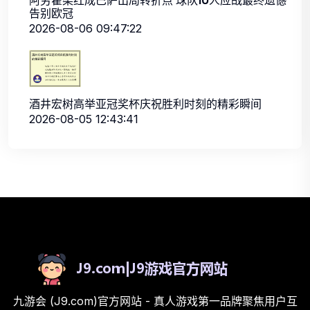
阿劳霍染红成巴萨出局转折点 球队10人应战最终遗憾
告别欧冠
2026-08-06 09:47:22
酒井宏树高举亚冠奖杯庆祝胜利时刻的精彩瞬间
2026-08-05 12:43:41
九游会 (J9.com)官方网站 - 真人游戏第一品牌聚焦用户互