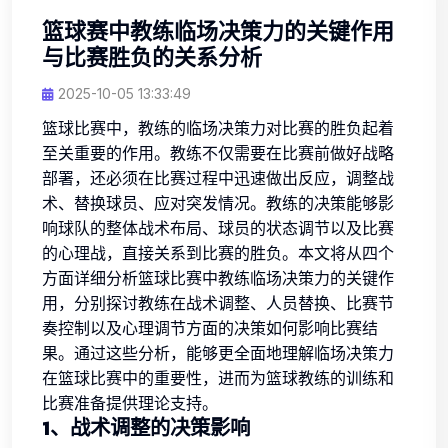
篮球赛中教练临场决策力的关键作用
与比赛胜负的关系分析
2025-10-05 13:33:49
篮球比赛中，教练的临场决策力对比赛的胜负起着
至关重要的作用。教练不仅需要在比赛前做好战略
部署，还必须在比赛过程中迅速做出反应，调整战
术、替换球员、应对突发情况。教练的决策能够影
响球队的整体战术布局、球员的状态调节以及比赛
的心理战，直接关系到比赛的胜负。本文将从四个
方面详细分析篮球比赛中教练临场决策力的关键作
用，分别探讨教练在战术调整、人员替换、比赛节
奏控制以及心理调节方面的决策如何影响比赛结
果。通过这些分析，能够更全面地理解临场决策力
在篮球比赛中的重要性，进而为篮球教练的训练和
比赛准备提供理论支持。
1、战术调整的决策影响