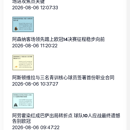
场进攻焦点关键
2026-08-06 12:07:33
阿森纳客场领先踏上欧冠14决赛征程稳步向前
2026-08-06 11:20:22
阿斯顿维拉与三名青训核心球员签署首份职业合同
2026-08-06 10:37:27
阿劳霍染红成巴萨出局转折点 球队10人应战最终遗憾
告别欧冠
2026-08-06 09:47:22