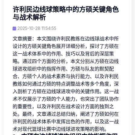
许利民边线球策略中的方硕关键角色
与战术解析
2025-10-28 11:54:55
文章摘要：本文围绕许利民教练在边线球战术中所
设计的方硕关键角色展开详细分析，探讨了方硕在
这一战术体系中的作用、技巧以及背后的深层策
略。通过四个方面的分析，本文分别从方硕在边线
球进攻组织中的指挥作用、方硕与队友的默契配
合、方硕个人的战术素养与执行能力、以及许利民
教练如何通过方硕的特点调整战术等多个角度，深
入剖析了方硕在边线球进攻中的关键作用。这一战
术不仅展示了方硕的个人能力，也突出了团队协作
的重要性，以及许利民在战术设计方面的独到之
处。最终，文章通过总结归纳，阐述了方硕如何在
许利民的战术体系中发挥出色的作用，以及这一战
术对现代篮球比赛中边线球进攻策略的影响。