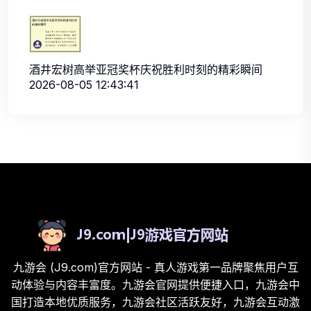
酒井宏树高举亚冠奖杯庆祝胜利时刻的精彩瞬间
2026-08-05 12:43:41
九游会 (J9.com)官方网站 - 真人游戏第一品牌聚焦用户互
动体验与内容丰富度。九游会官网提供便捷入口，九游会中
国打造本地优质服务，九游会社区活跃友好，九游会互动激