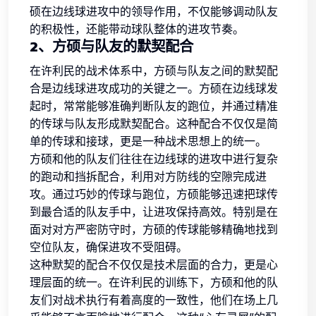
硕在边线球进攻中的领导作用，不仅能够调动队友
的积极性，还能带动球队整体的进攻节奏。
2、方硕与队友的默契配合
在许利民的战术体系中，方硕与队友之间的默契配
合是边线球进攻成功的关键之一。方硕在边线球发
起时，常常能够准确判断队友的跑位，并通过精准
的传球与队友形成默契配合。这种配合不仅仅是简
单的传球和接球，更是一种战术思想上的统一。
方硕和他的队友们往往在边线球的进攻中进行复杂
的跑动和挡拆配合，利用对方防线的空隙完成进
攻。通过巧妙的传球与跑位，方硕能够迅速把球传
到最合适的队友手中，让进攻保持高效。特别是在
面对对方严密防守时，方硕的传球能够精确地找到
空位队友，确保进攻不受阻碍。
这种默契的配合不仅仅是技术层面的合力，更是心
理层面的统一。在许利民的训练下，方硕和他的队
友们对战术执行有着高度的一致性，他们在场上几