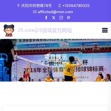
庆阳市转僚峰78号
+13594780325
afflicted@msn.com
项目展示
首页
-
项目展示