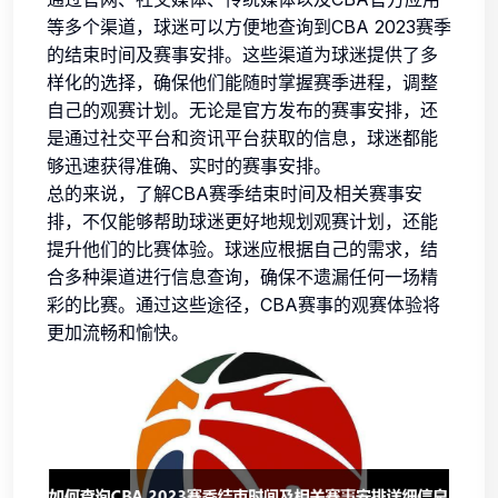
等多个渠道，球迷可以方便地查询到CBA 2023赛季
的结束时间及赛事安排。这些渠道为球迷提供了多
样化的选择，确保他们能随时掌握赛季进程，调整
自己的观赛计划。无论是官方发布的赛事安排，还
是通过社交平台和资讯平台获取的信息，球迷都能
够迅速获得准确、实时的赛事安排。
总的来说，了解CBA赛季结束时间及相关赛事安
排，不仅能够帮助球迷更好地规划观赛计划，还能
提升他们的比赛体验。球迷应根据自己的需求，结
合多种渠道进行信息查询，确保不遗漏任何一场精
彩的比赛。通过这些途径，CBA赛事的观赛体验将
更加流畅和愉快。