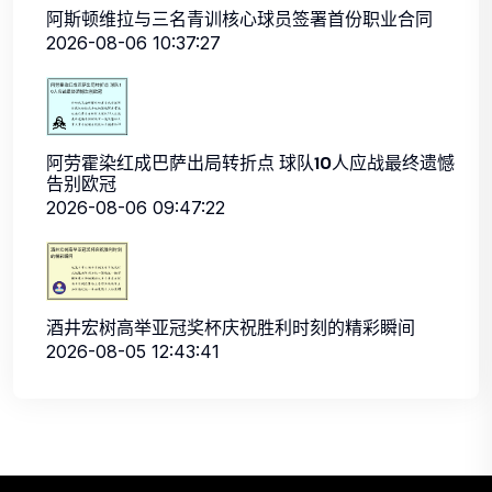
阿斯顿维拉与三名青训核心球员签署首份职业合同
2026-08-06 10:37:27
阿劳霍染红成巴萨出局转折点 球队10人应战最终遗憾
告别欧冠
2026-08-06 09:47:22
酒井宏树高举亚冠奖杯庆祝胜利时刻的精彩瞬间
2026-08-05 12:43:41