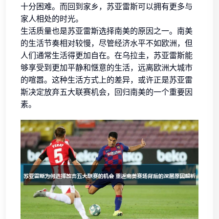
十分困难。而回到家乡，苏亚雷斯可以拥有更多与
家人相处的时光。
生活质量也是苏亚雷斯选择南美的原因之一。南美
的生活节奏相对较慢，尽管经济水平不如欧洲，但
人们通常生活得更加自在。在乌拉圭，苏亚雷斯能
够享受到更加平静和惬意的生活，远离欧洲大城市
的喧嚣。这种生活方式上的差异，或许正是苏亚雷
斯决定放弃五大联赛机会，回归南美的一个重要因
素。