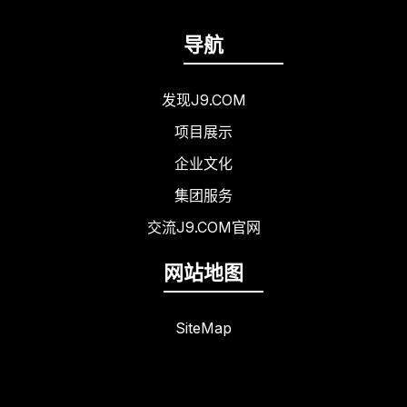
导航
发现J9.COM
项目展示
企业文化
集团服务
交流J9.COM官网
网站地图
SiteMap