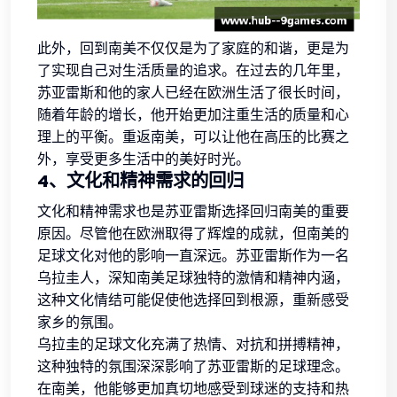
此外，回到南美不仅仅是为了家庭的和谐，更是为
了实现自己对生活质量的追求。在过去的几年里，
苏亚雷斯和他的家人已经在欧洲生活了很长时间，
随着年龄的增长，他开始更加注重生活的质量和心
理上的平衡。重返南美，可以让他在高压的比赛之
外，享受更多生活中的美好时光。
4、文化和精神需求的回归
文化和精神需求也是苏亚雷斯选择回归南美的重要
原因。尽管他在欧洲取得了辉煌的成就，但南美的
足球文化对他的影响一直深远。苏亚雷斯作为一名
乌拉圭人，深知南美足球独特的激情和精神内涵，
这种文化情结可能促使他选择回到根源，重新感受
家乡的氛围。
乌拉圭的足球文化充满了热情、对抗和拼搏精神，
这种独特的氛围深深影响了苏亚雷斯的足球理念。
在南美，他能够更加真切地感受到球迷的支持和热