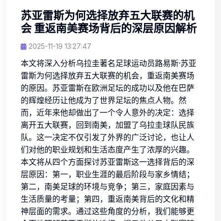
苏亚雷斯为何选择放弃五大联赛的机
会 重返南美赛场背后的深层原因解析
2025-11-19 13:27:47
本文将深入分析乌拉圭著名足球运动员路易斯·苏亚
雷斯为何选择放弃五大联赛的机会，重返南美赛场
的原因。苏亚雷斯在欧洲足坛的成功以及他在巴萨
的辉煌经历让他成为了世界足坛的焦点人物。然
而，近年来他却做出了一个令人意外的决定：选择
离开五大联赛，回到南美，加盟了乌拉圭球队民族
队。这一决定不仅引发了外界的广泛讨论，也让人
们对他的职业规划和生活态度产生了浓厚的兴趣。
本文将从四个方面探讨苏亚雷斯这一选择背后的深
层原因：第一，职业生涯的最后阶段与家乡情结；
第二，南美足球的环境与竞争；第三，家庭因素与
生活质量的考量；第四，重返南美背后的文化和精
神层面的需求。通过这些角度的分析，我们能够更