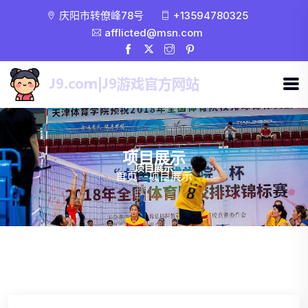
庆阳市转僚峰78号
+13594780325
afflicted@msn.com
项目展示
首页
-
项目展示