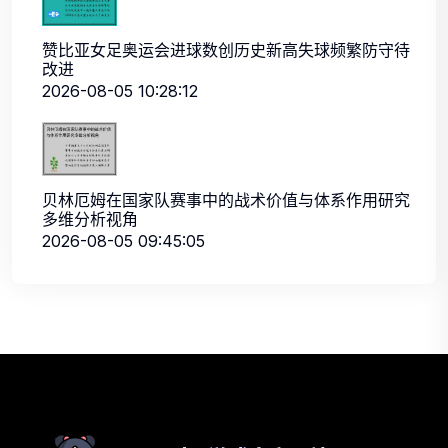
赞比亚女足奥运会进球数创历史新高失球频繁防守待
改进
2026-08-05 10:28:12
贝林厄姆在国家队赛事中的战术价值与体系作用研究
多维分析视角
2026-08-05 09:45:05