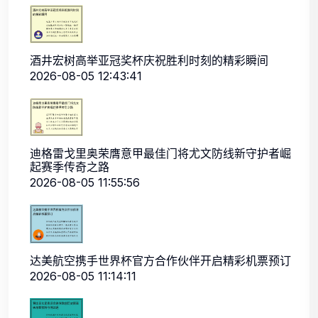
酒井宏树高举亚冠奖杯庆祝胜利时刻的精彩瞬间
2026-08-05 12:43:41
迪格雷戈里奥荣膺意甲最佳门将尤文防线新守护者崛
起赛季传奇之路
2026-08-05 11:55:56
达美航空携手世界杯官方合作伙伴开启精彩机票预订
2026-08-05 11:14:11