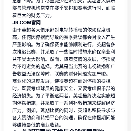
急剧下降。为了尽量减少经济损失，英超各大俱乐
部与管理机构常常在赛季安排和赛事进行时，面临
着巨大的财务压力。
J9.COM官网
由于英超各大俱乐部对电视转播权的依赖程度极
高，任何因停摆而导致的赛季延误都会对收入产生
严重影响。为了确保赛事能够顺利进行，英超曾多
次推迟比赛，并采取了一些临时措施来确保商业利
益不受太大影响。然而，随着疫情的发展，停摆成
为不可避免的选择。尤其是当比赛的电视转播和广
告收益无法保障时，联赛的财务问题愈加严峻。
商业化的过度发展，使得英超在面对停摆的抉择
时，既要考虑球员的健康安全，又要考虑俱乐部的
经济损失。为了平衡这两者，英超最终决定实施短
期停摆措施，并采取了一系列补救措施来缓解经济
压力。例如，延期比赛的同时，英超也积极寻求与
各大赞助商和转播平台的沟通，确保在停摆期间能
够维持最低的商业收益。